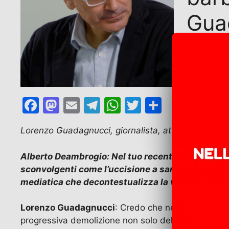
Gua
07/12/2025
F
M
E
T
W
T
C
a
a
m
el
h
w
o
Lorenzo Guadagnucci, giornalista, attivista nonvio
c
st
ai
e
at
itt
n
e
o
l
gr
s
er
di
Alberto Deambrogio: Nel tuo recente articolo “I te
b
d
a
A
vi
sconvolgenti come l’uccisione a sangue freddo di
mediatica che decontestualizza la violenza, oppu
o
o
m
p
di
o
n
p
Lorenzo Guadagnucci
: Credo che negli ultimi mes
k
progressiva demolizione non solo del diritto intern