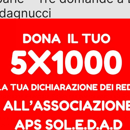
dagnucci
di
Alberto Deambrogio
lento
rroristi siamo anche noi”, sollevi la questione dell’as
 persone disarmate. Ritieni che questa apatia sia il r
re riflette un fallimento etico morale intrinseco all
i stiamo assistendo a un’accelerazione della storia nella 
azionale ma anche di quei vincoli morali che vengono (fo