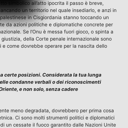
to simbolico all’atto ipocrita il passo è breve,
mancando un territorio nel quale insediarlo, e anzi in
le palestinese in Cisgiordania stanno toccando un
e da azioni politiche e diplomatiche concrete per
rnazionale. Se l’Onu è messa fuori gioco, o spinta a
 giustizia, della Corte penale internazionale sono
 chi e come dovrebbe operare per la nascita dello
ea certe posizioni. Considerata la tua lunga
 delle condanne verbali o dei riconoscimenti
Oriente, e non solo, senza cadere
cidente meno degradata, dovrebbero per prima cosa
nica. Ci sono molti strumenti politici e diplomatici
 di un cessate il fuoco garantito dalle Nazioni Unite