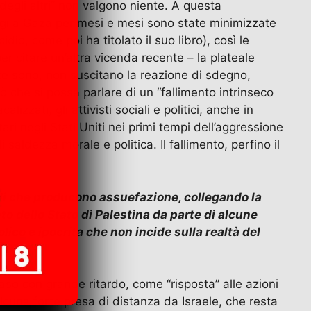
degli altri” non valgono niente. A questa
ragi a Gaza per mesi e mesi sono state minimizzate
io, come poi ha titolato il suo libro), così le
r citare un’altra vicenda recente – la plateale
nte sono, non suscitano la reazione di sdegno,
ò che si possa parlare di un “fallimento intrinseco
zzati, gli attivisti sociali e politici, anche in
ri negli Stati Uniti nei primi tempi dell’aggressione
saldezza morale e politica. Il fallimento, perfino il
ocidi che producono assuefazione, collegando la
o dello Stato di Palestina da parte di alcune
ico e ipocrita che non incide sulla realtà del
aso con grande ritardo, come “risposta” alle azioni
 alcuna forte presa di distanza da Israele, che resta