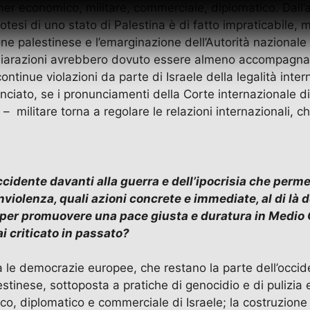
ner economico, militare, commerciale, diplomatico. Dall’at
otesi di uno stato di Palestina è di fatto impraticabile, 
zione palestinese e l’emarginazione dell’Autorità naziona
dichiarazioni avrebbero dovuto essere almeno accompagnat
ontinue violazioni da parte di Israele della legalità inte
nciato, se i pronunciamenti della Corte internazionale di
a – militare torna a regolare le relazioni internazionali,
ccidente davanti alla guerra e dell’ipocrisia che perm
nviolenza, quali azioni concrete e immediate, al di là
 per promuovere una pace giusta e duratura in Medio 
ai criticato in passato?
ta le democrazie europee, che restano la parte dell’oc
stinese, sottoposta a pratiche di genocidio e di pulizia et
ico, diplomatico e commerciale di Israele; la costruzione