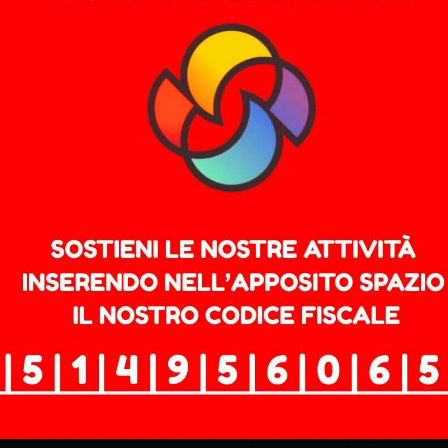
la, al largo del Venezuela su una scala minore, le “vite 
isposta a livello politico e mediatico. Così come le st
ndosi dal Venerdì, parlò di “scorta mediatica” del genocid
o delle imbarcazioni partite dal Venezuela, ma anche – pe
mp, non sono raccontate e valutate per quello che realme
iano informativo e su quello istituzionale. Non credo per
rpo della società – fra gli studenti, i lavoratori sindacali
 barbarie è stata colta e combattuta. Dai campus universita
talia contro il genocidio, abbiamo molte testimonianze di 
er classi dirigenti non intendo solo quelle politiche.
 paradigma fallito delle guerre, delle stragi e dei gen
uali a Gaza. In che modi, secondo te, il riconosciment
oria e rischia di diventare un gesto puramente simbol
 – se peso e senso avranno – di scelte compiute in ogni c
i Palestina sono stati atti simbolici, non accompagnati da