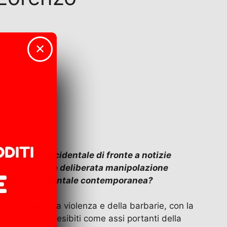
✕
suefazione occidentale di fronte a notizie
isultato di una deliberata manipolazione
a società occidentale contemporanea?
direzione della violenza e della barbarie, con la
rse venivano) esibiti come assi portanti della