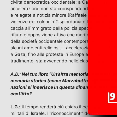
civiltà democratica occidentale: a Gaza su larga sca
accelerazione non sta corrispondendo un’adeguata r
e relegate a notizia minore (Raffaele Oriani, dimette
violenze dei coloni in Cisgiordania o l’affondament
caccia all’immigrato della polizia speciale di Tru
rifiuto e opposizione attiva che meriterebbero sul p
della società occidentale contemporanea” perché nel co
alcuni ambienti religiosi – l’accelerazione verso la
a Gaza, fino alle proteste in Europa e poi anche in I
tradimento, sta avvenendo nelle classi dirigenti, e p
A.D.: Nel tuo libro “Un’altra memoria” affronti il
memoria storica (come Marzabotto) agli eventi att
nazioni si inserisce in questa dinamica della mem
conflitto?
L.G.:
Il tempo renderà più chiaro il peso e il senso
militari di Israele. I “riconoscimenti” dello stato d