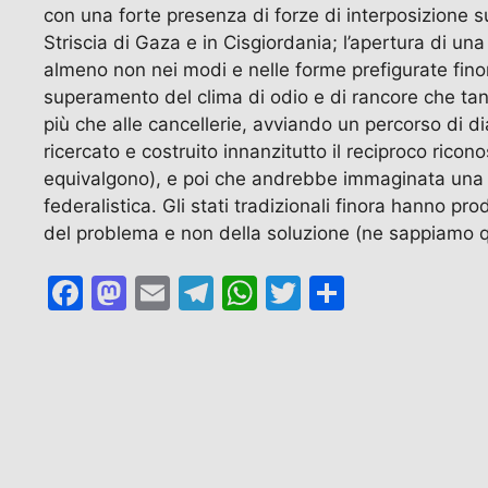
con una forte presenza di forze di interposizione sul
Striscia di Gaza e in Cisgiordania; l’apertura di un
almeno non nei modi e nelle forme prefigurate fino
superamento del clima di odio e di rancore che tan
più che alle cancellerie, avviando un percorso di d
ricercato e costruito innanzitutto il reciproco rico
equivalgono), e poi che andrebbe immaginata una cost
federalistica. Gli stati tradizionali finora hanno p
del problema e non della soluzione (ne sappiamo 
F
M
E
T
W
T
C
a
a
m
el
h
w
o
c
st
ai
e
at
itt
n
e
o
l
gr
s
er
di
b
d
a
A
vi
o
o
m
p
di