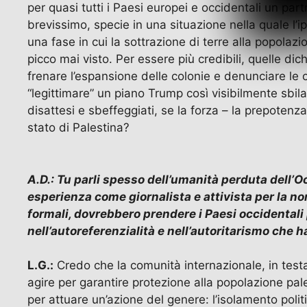
per quasi tutti i Paesi europei e occidentali un part
brevissimo, specie in una situazione nella quale l’ip
una fase in cui la sottrazione di terre alla popola
picco mai visto. Per essere più credibili, quelle 
frenare l’espansione delle colonie e denunciare le c
“legittimare” un piano Trump così visibilmente sbila
disattesi e sbeffeggiati, se la forza – la prepotenz
stato di Palestina?
A.D.: Tu parli spesso dell’umanità perduta dell’O
esperienza come giornalista e attivista per la no
formali, dovrebbero prendere i Paesi occidentali
nell’autoreferenzialità e nell’autoritarismo che h
L.G.:
Credo che la comunità internazionale, in tes
agire per garantire protezione alla popolazione pale
per attuare un’azione del genere: l’isolamento polit