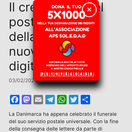
Il crepuscolo del
✕
postino: l’eclissi
della carta e la
nuova schiavitù
digitale
03/02/2026
di
Roberto Cabrino
F
M
E
T
W
T
C
a
a
m
el
h
w
o
La Danimarca ha appena celebrato il funerale
c
st
ai
e
at
itt
n
del suo servizio postale universale. Con la fine
e
o
l
gr
s
er
di
della consegna delle lettere da parte di