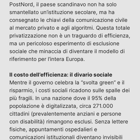
b
d
a
A
vi
PostNord, il paese scandinavo non ha solo
smantellato un’istituzione secolare, ma ha
o
o
m
p
di
consegnato le chiavi della comunicazione civile
o
n
p
al mercato privato e agli algoritmi. Questa totale
k
privatizzazione non è un traguardo di efficienza,
ma un pericoloso esperimento di esclusione
sociale che minaccia di diventare il modello di
riferimento per l’intera Europa.
Il costo dell’efficienza: il divario sociale
Mentre il governo celebra la “svolta green” e il
risparmio, i costi sociali ricadono sulle spalle dei
più fragili. In una nazione dove il 95% della
popolazione è digitalizzata, circa 271.000
cittadini (prevalentemente anziani e persone
con disabilità) rimangono esclusi. Senza lettere
fisiche, appuntamenti ospedalieri e
comunicazioni istituzionali diventano invisibili