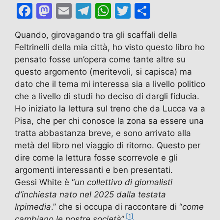
F
M
E
T
W
T
C
a
a
m
el
h
w
o
Quando, girovagando tra gli scaffali della
c
st
ai
e
at
itt
n
Feltrinelli della mia città, ho visto questo libro ho
e
o
l
gr
s
er
di
pensato fosse un’opera come tante altre su
b
d
a
A
vi
questo argomento (meritevoli, si capisca) ma
dato che il tema mi interessa sia a livello politico
o
o
m
p
di
che a livello di studi ho deciso di dargli fiducia.
o
n
p
Ho iniziato la lettura sul treno che da Lucca va a
k
Pisa, che per chi conosce la zona sa essere una
tratta abbastanza breve, e sono arrivato alla
metà del libro nel viaggio di ritorno. Questo per
dire come la lettura fosse scorrevole e gli
argomenti interessanti e ben presentati.
Gessi White è “
un collettivo di giornalisti
d’inchiesta nato nel 2025 dalla testata
Irpimedia
.” che si occupa di raccontare di “
come
[1]
cambiano le nostre società
”.