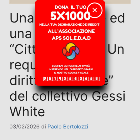
✕
Una recensione ed
una riflessione.
“Città in affitto. Un
requiem per il
diritto all’abitare”
del collettivo Gessi
White
03/02/2026
di
Paolo Bertolozzi