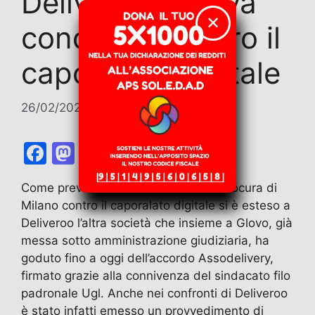
Deliveroo- nuova
✕
condanna contro il
caporalato digitale
26/02/2026
di
Antonello Patta
F
M
E
T
W
T
C
a
a
m
el
h
w
o
Come prevedibile l’intervento della procura di
c
st
ai
e
at
itt
n
Milano contro il caporalato digitale si è esteso a
e
o
l
gr
s
er
di
Deliveroo l’altra società che insieme a Glovo, già
b
d
a
A
vi
messa sotto amministrazione giudiziaria, ha
goduto fino a oggi dell’accordo Assodelivery,
o
o
m
p
di
firmato grazie alla connivenza del sindacato filo
o
n
p
padronale Ugl. Anche nei confronti di Deliveroo
k
è stato infatti emesso un provvedimento di