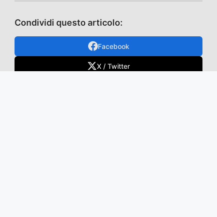
Condividi questo articolo:
Facebook
X / Twitter
Telegram
WhatsApp
Mastodon
TikTok
VK
Email
Categorie