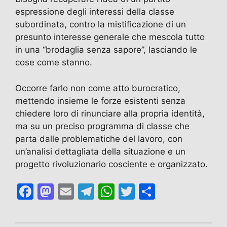
espressione degli interessi della classe
subordinata, contro la mistificazione di un
presunto interesse generale che mescola tutto
in una “brodaglia senza sapore”, lasciando le
cose come stanno.
Occorre farlo non come atto burocratico,
mettendo insieme le forze esistenti senza
chiedere loro di rinunciare alla propria identità,
ma su un preciso programma di classe che
parta dalle problematiche del lavoro, con
un’analisi dettagliata della situazione e un
progetto rivoluzionario cosciente e organizzato.
F
M
E
T
W
T
C
a
a
m
el
h
w
o
c
st
ai
e
at
itt
n