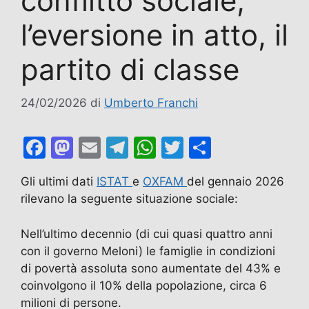
conflitto sociale,
l’eversione in atto, il
partito di classe
24/02/2026
di
Umberto Franchi
F
M
E
T
W
T
C
a
a
m
el
h
w
o
Gli ultimi dati
ISTAT
e
OXFAM
del gennaio 2026
c
st
ai
e
at
itt
n
rilevano la seguente situazione sociale:
e
o
l
gr
s
er
di
b
d
a
A
vi
Nell’ultimo decennio (di cui quasi quattro anni
con il governo Meloni) le famiglie in condizioni
o
o
m
p
di
di povertà assoluta sono aumentate del 43% e
o
n
p
coinvolgono il 10% della popolazione, circa 6
k
milioni di persone.