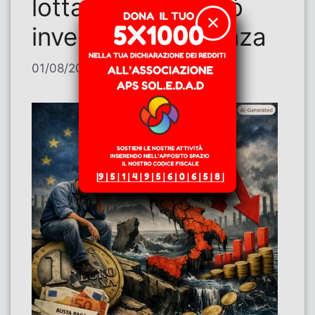
lotta di classe può
✕
invertire la tendenza
01/08/2026
di
Umberto Franchi