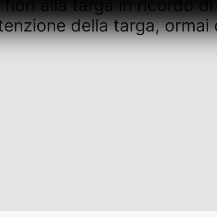
iori alla targa in ricordo d
tenzione della targa, ormai