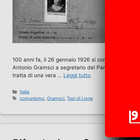
100 anni fa, il 26 gennaio 1926 si conclude a Lione 
Antonio Gramsci a segretario del Partito. Vengono r
tratta di una vera …
Leggi tutto
Categorie
Italia
Tag
comunismo
,
Gramsci
,
Tesi di Lione