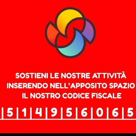
il Terzo congresso del Pcdi, sezione della Terza Internaz
espinte quelle di Bordiga che della fondazione del parti