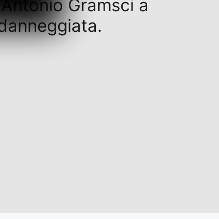
i Antonio Gramsci a
 danneggiata.