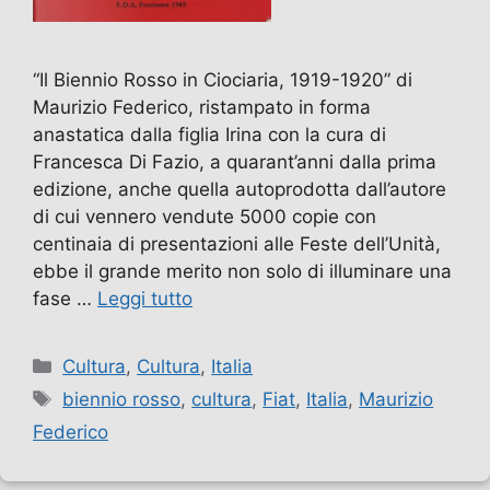
“Il Biennio Rosso in Ciociaria, 1919-1920” di
Maurizio Federico, ristampato in forma
anastatica dalla figlia Irina con la cura di
Francesca Di Fazio, a quarant’anni dalla prima
edizione, anche quella autoprodotta dall’autore
di cui vennero vendute 5000 copie con
centinaia di presentazioni alle Feste dell’Unità,
ebbe il grande merito non solo di illuminare una
fase …
Leggi tutto
Categorie
Cultura
,
Cultura
,
Italia
Tag
biennio rosso
,
cultura
,
Fiat
,
Italia
,
Maurizio
Federico