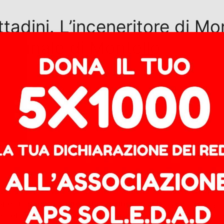
ttadini. L’inceneritore di Mo
omunale di Montello
rispettivamente segretario provinciale di Bergamo e segre
 del giorno la decadenza di una consigliera comunale e la