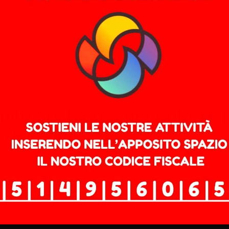
Montello
n mito costoso e pericoloso.
dei rifiuti