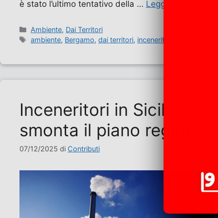
è stato l’ultimo tentativo della …
Leggi tutto
Categorie
Ambiente
,
Dai Territori
Tag
ambiente
,
Bergamo
,
dai territori
,
inceneritore
,
lombardia
,
Inceneritori in Sicilia: u
smonta il piano regionale 
07/12/2025
di
Contributi