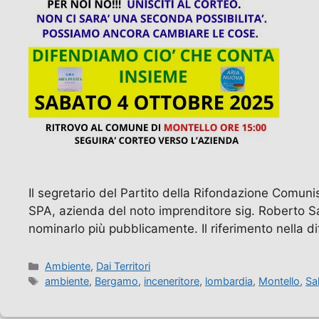
Il segretario del Partito della Rifondazione Comuni
SPA, azienda del noto imprenditore sig. Roberto Sa
nominarlo più pubblicamente. Il riferimento nella di
Categorie
Ambiente
,
Dai Territori
Tag
ambiente
,
Bergamo
,
inceneritore
,
lombardia
,
Montello
,
Sa