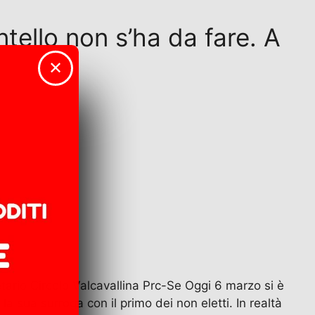
ntello non s’ha da fare. A
✕
tario Circolo Valcavallina Prc-Se Oggi 6 marzo si è
 sua surroga con il primo dei non eletti. In realtà