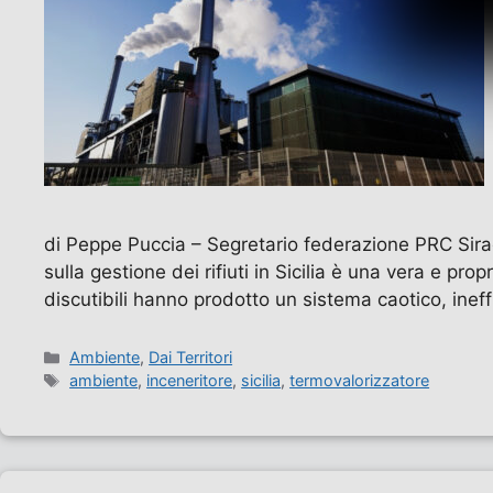
di Peppe Puccia – Segretario federazione PRC Sira
sulla gestione dei rifiuti in Sicilia è una vera e pro
discutibili hanno prodotto un sistema caotico, inef
Categorie
Ambiente
,
Dai Territori
Tag
ambiente
,
inceneritore
,
sicilia
,
termovalorizzatore