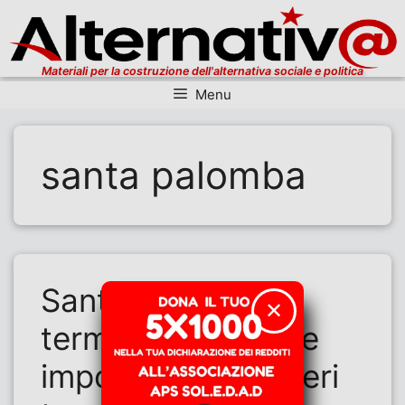
Materiali per la costruzione dell'alternativa sociale e politica
Menu
Vai al contenuto
santa palomba
Santa Palomba: il
✕
termovalorizzatore
imposto da Gualtieri