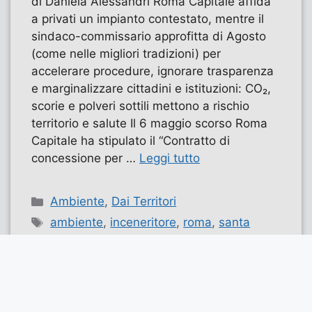
di Daniela Alessandri Roma Capitale affida
a privati un impianto contestato, mentre il
sindaco-commissario approfitta di Agosto
(come nelle migliori tradizioni) per
accelerare procedure, ignorare trasparenza
e marginalizzare cittadini e istituzioni: CO₂,
scorie e polveri sottili mettono a rischio
territorio e salute Il 6 maggio scorso Roma
Capitale ha stipulato il “Contratto di
concessione per …
Leggi tutto
Categorie
Ambiente
,
Dai Territori
Tag
ambiente
,
inceneritore
,
roma
,
santa
palomba
,
termovalorizzatore