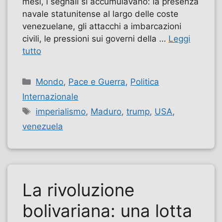
mesi, i segnali si accumulavano: la presenza
navale statunitense al largo delle coste
venezuelane, gli attacchi a imbarcazioni
civili, le pressioni sui governi della …
Leggi
tutto
Categorie
Mondo
,
Pace e Guerra
,
Politica
Internazionale
Tag
imperialismo
,
Maduro
,
trump
,
USA
,
venezuela
La rivoluzione
bolivariana: una lotta