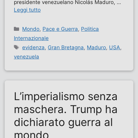
presidente venezuelano Nicolás Maduro, …
Leggi tutto
Categorie
Mondo
,
Pace e Guerra
,
Politica
Internazionale
Tag
evidenza
,
Gran Bretagna
,
Maduro
,
USA
,
venezuela
L’imperialismo senza
maschera. Trump ha
dichiarato guerra al
mondo