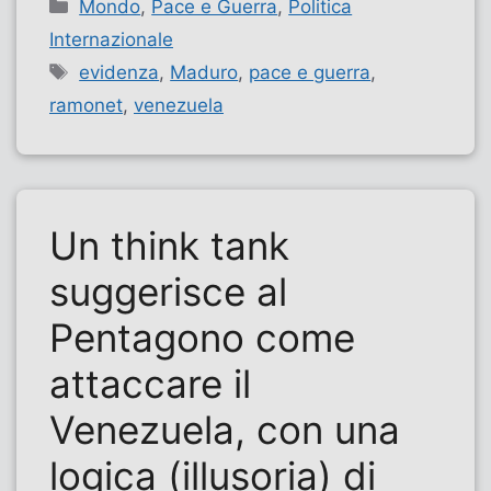
Categorie
Mondo
,
Pace e Guerra
,
Politica
Internazionale
Tag
evidenza
,
Maduro
,
pace e guerra
,
ramonet
,
venezuela
Un think tank
suggerisce al
Pentagono come
attaccare il
Venezuela, con una
logica (illusoria) di