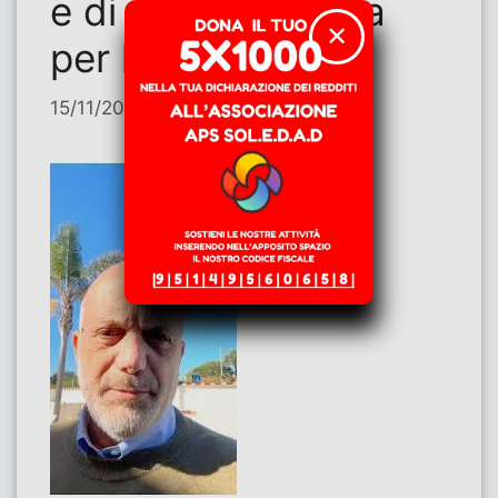
e di giustizia certa
✕
per le vittime
15/11/2025
di
Alberto Deambrogio