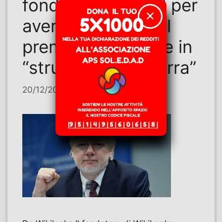
fondazione Nobel per
✕
aver trasformato il
premio per la pace in
“strumento di guerra”
20/12/2025
di
Contributi