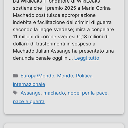
Da Wikileaks Il fondatore di WikiLeaks
sostiene che il premio 2025 a Maria Corina
Machado costituisce appropriazione
indebita e facilitazione dei crimini di guerra
secondo la legge svedese; mira a congelare
11 milioni di corone svedesi (1,18 milioni di
dollari) di trasferimenti in sospeso a
Machado Julian Assange ha presentato una
denuncia penale oggi in …
Leggi tutto
Categorie
Europa/Mondo
,
Mondo
,
Politica
Internazionale
Tag
Assange
,
machado
,
nobel per la pace
,
pace e guerra