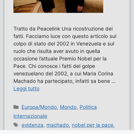
Tratto da Peacelink Una ricostruzione dei
fatti. Facciamo luce con questo articolo sul
colpo di stato del 2002 in Venezuela e sul
ruolo che risulta aver avuto in quella
occasione l’attuale Premio Nobel per la
Pace. Chi conosce i fatti del golpe
venezuelano del 2002, a cui Maria Corina
Machado ha partecipato, infatti sa bene …
Leggi tutto
Categorie
Europa/Mondo
,
Mondo
,
Politica
Internazionale
Tag
evidenza
,
machado
,
nobel per la pace
,
politica internazionale
,
venezuela