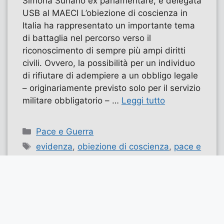
Simona Suriano ex parlamentare, e delegata
USB al MAECI L’obiezione di coscienza in
Italia ha rappresentato un importante tema
di battaglia nel percorso verso il
riconoscimento di sempre più ampi diritti
civili. Ovvero, la possibilità per un individuo
di rifiutare di adempiere a un obbligo legale
– originariamente previsto solo per il servizio
militare obbligatorio – …
Leggi tutto
Categorie
Pace e Guerra
Tag
evidenza
,
obiezione di coscienza
,
pace e
guerra