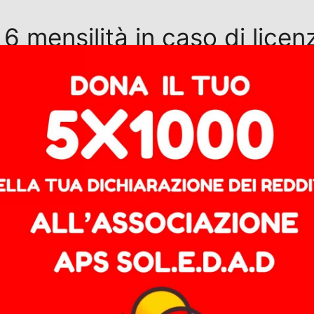
 6 mensilità in caso di licenz
5 ha sancito l’illegittimità del tetto risarcitorio di sei 
to è l’articolo 9 del decreto legislativo numero 23 del 
tto
um