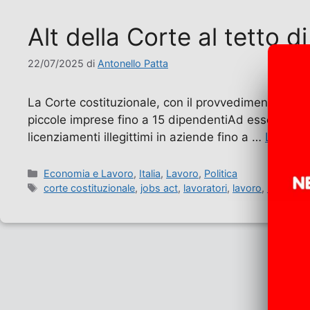
Alt della Corte al tetto di
22/07/2025
di
Antonello Patta
La Corte costituzionale, con il provvedimento 118/202
piccole imprese fino a 15 dipendentiAd essere colpi
licenziamenti illegittimi in aziende fino a …
Leggi tu
Categorie
Economia e Lavoro
,
Italia
,
Lavoro
,
Politica
Tag
corte costituzionale
,
jobs act
,
lavoratori
,
lavoro
,
referend