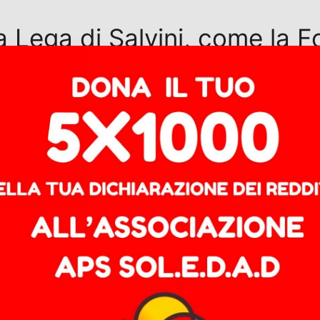
la Lega di Salvini, come la F
no i balloon d’essai populisti della Lega sulle pensioni: 
però si nascondono altrettanti imbrogli. Il primo sarebbe l