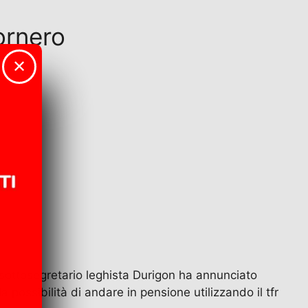
ornero
✕
il sottosegretario leghista Durigon ha annunciato
a possibilità di andare in pensione utilizzando il tfr