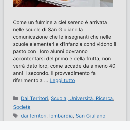
Come un fulmine a ciel sereno è arrivata
nelle scuole di San Giuliano la
comunicazione che le insegnanti che nelle
scuole elementari e d’infanzia condividono il
pasto con i loro alunni dovranno
accontentarsi del primo e della frutta, non
verrà dato loro, come accade da almeno 40
anni il secondo. Il provvedimento fa
riferimento a …
Leggi tutto
Categorie
Dai Territori
,
Scuola, Università, Ricerca
,
Società
Tag
dai territori
,
lombardia
,
San Giuliano
milanese
,
scuola