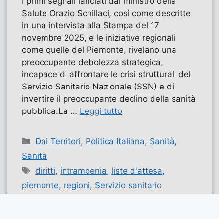
I primi segnali lanciati dal ministro della
Salute Orazio Schillaci, così come descritte
in una intervista alla Stampa del 17
novembre 2025, e le iniziative regionali
come quelle del Piemonte, rivelano una
preoccupante debolezza strategica,
incapace di affrontare le crisi strutturali del
Servizio Sanitario Nazionale (SSN) e di
invertire il preoccupante declino della sanità
pubblica.La …
Leggi tutto
Categorie
Dai Territori
,
Politica Italiana
,
Sanità
,
Sanità
Tag
diritti
,
intramoenia
,
liste d'attesa
,
piemonte
,
regioni
,
Servizio sanitario
nazionale