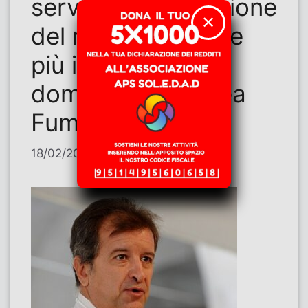
servizi e distribuzione
✕
del reddito sempre
più ineguale – Tre
domande a Andrea
Fumagalli
18/02/2026
di
Alberto Deambrogio