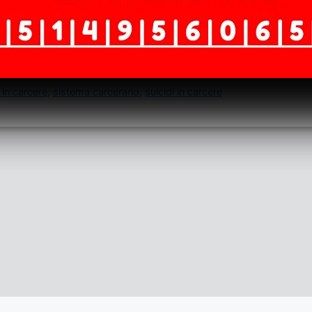
 dir poco torride, che negli ultimi anni caratterizzano tu
ano le persone in stato di privazione della libertà persona
 in carcere
,
sistema carcerario
,
suicidi in carcere