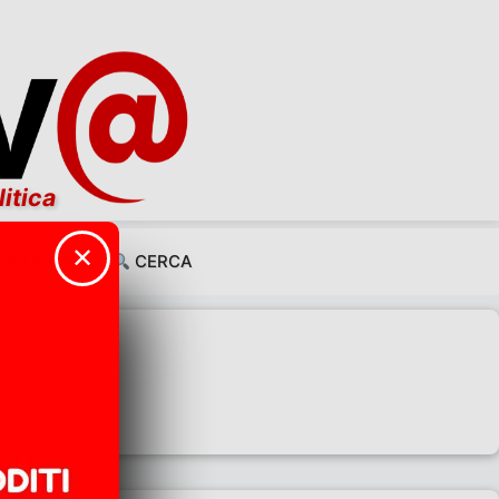
litica
✕
CHI SIAMO
CERCA