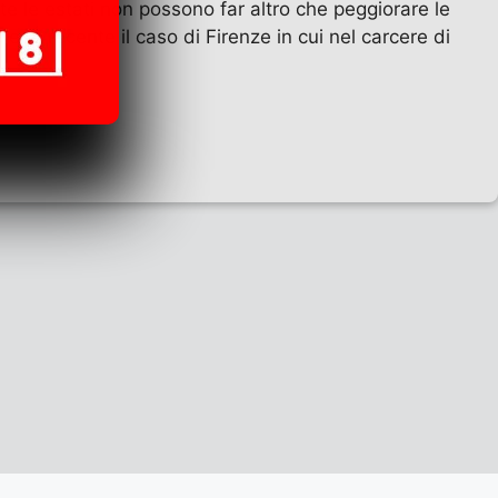
tte le estati non possono far altro che peggiorare le
le. Ė recente il caso di Firenze in cui nel carcere di