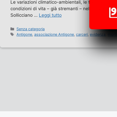
Le variazioni climatico-ambientali, le temperature a
condizioni di vita – già stremanti – nelle quali vers
Sollicciano …
Leggi tutto
Categorie
Senza categoria
Tag
Antigone
,
associazione Antigone
,
carceri
,
evidenza
,
morti