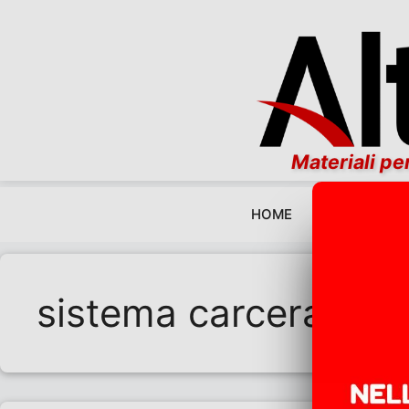
Materiali per
HOME
EDITORIALI
Vai al contenuto
sistema carcerario