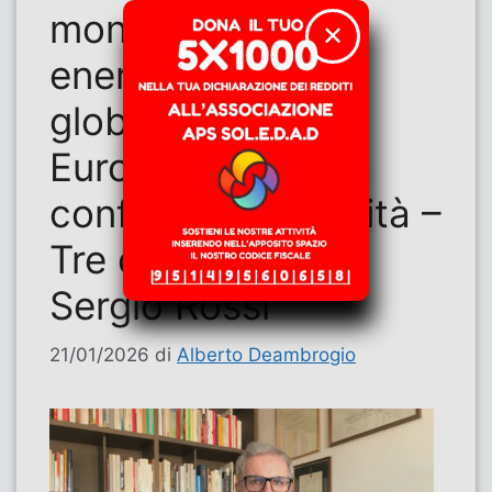
monetarie ed
✕
energetiche: Sud
globale, Brics ed
Europa di fronte a
conflitti e possibilità –
Tre domande a
Sergio Rossi
21/01/2026
di
Alberto Deambrogio