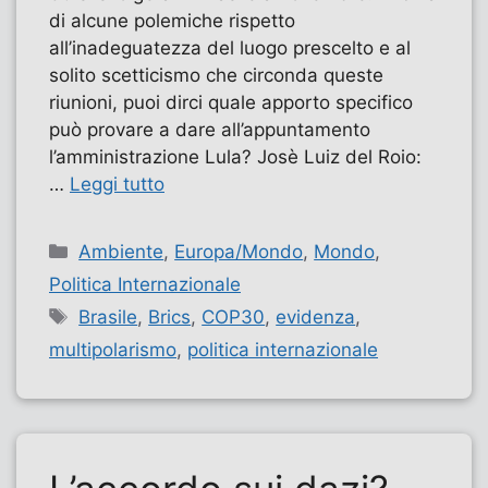
di alcune polemiche rispetto
all’inadeguatezza del luogo prescelto e al
solito scetticismo che circonda queste
riunioni, puoi dirci quale apporto specifico
può provare a dare all’appuntamento
l’amministrazione Lula? Josè Luiz del Roio:
…
Leggi tutto
Categorie
Ambiente
,
Europa/Mondo
,
Mondo
,
Politica Internazionale
Tag
Brasile
,
Brics
,
COP30
,
evidenza
,
multipolarismo
,
politica internazionale