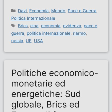
Categorie
Dazi
,
Economia
,
Mondo
,
Pace e Guerra
,
Politica Internazionale
Tag
Brics
,
cina
,
economia
,
evidenza
,
pace e
guerra
,
politica internazionale
,
riarmo
,
russia
,
UE
,
USA
Politiche economico-
monetarie ed
energetiche: Sud
globale, Brics ed