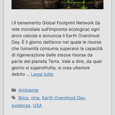
I.Il benemerito Global Footprint Network (la
rete mondiale sull’impronta ecologica) ogni
anno calcola e annuncia il Earth Overshoot
Day. È il giorno dell’anno nel quale le risorse
che l’umanità consuma superano la capacità
di rigenerazione delle stesse risorse da
parte del pianeta Terra. Vale a dire, da quel
giorno si supersfrutta, si crea ulteriore
debito …
Leggi tutto
Categorie
Ambiente
Tag
Brics
,
cina
,
Earth Overshoot Day
,
evidenza
,
USA