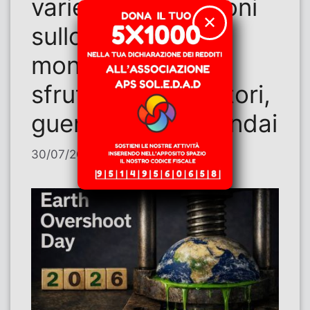
varie considerazioni
✕
sullo stato del
mondo. Ovvero
sfruttati e sfruttatori,
guerre e guerrafondai
30/07/2026
di
Giorgio Riolo