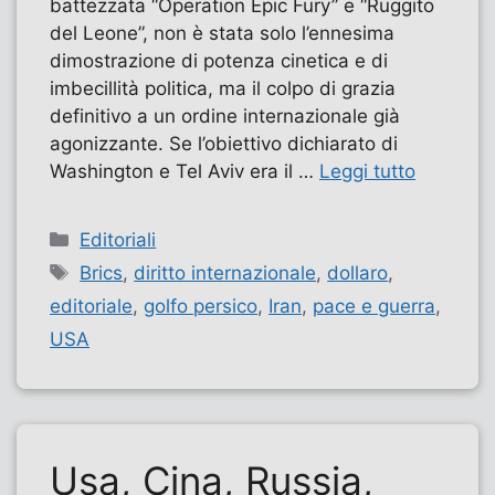
battezzata “Operation Epic Fury” e “Ruggito
del Leone”, non è stata solo l’ennesima
dimostrazione di potenza cinetica e di
imbecillità politica, ma il colpo di grazia
definitivo a un ordine internazionale già
agonizzante. Se l’obiettivo dichiarato di
Washington e Tel Aviv era il …
Leggi tutto
Categorie
Editoriali
Tag
Brics
,
diritto internazionale
,
dollaro
,
editoriale
,
golfo persico
,
Iran
,
pace e guerra
,
USA
Usa, Cina, Russia,