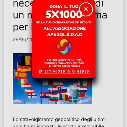
necessità storica di
✕
un nuovo paradigma
per l’Italia
28/06/2026
di
Marco Nesci
Lo stravolgimento geopolitico degli ultimi
anni ha ridisegnato in modo irreversibile