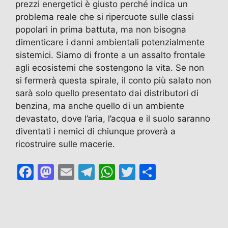
prezzi energetici è giusto perché indica un
problema reale che si ripercuote sulle classi
popolari in prima battuta, ma non bisogna
dimenticare i danni ambientali potenzialmente
sistemici. Siamo di fronte a un assalto frontale
agli ecosistemi che sostengono la vita. Se non
si fermerà questa spirale, il conto più salato non
sarà solo quello presentato dai distributori di
benzina, ma anche quello di un ambiente
devastato, dove l’aria, l’acqua e il suolo saranno
diventati i nemici di chiunque proverà a
ricostruire sulle macerie.
F
M
E
T
W
T
C
a
a
m
el
h
w
o
c
st
ai
e
at
itt
n
e
o
l
gr
s
er
di