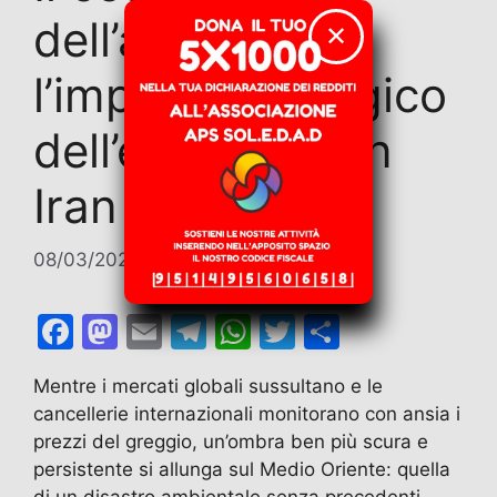
dell’apocalisse:
✕
l’impatto ecologico
dell’escalation in
Iran
08/03/2026
di
Roberto Cabrino
F
M
E
T
W
T
C
a
a
m
el
h
w
o
Mentre i mercati globali sussultano e le
c
st
ai
e
at
itt
n
cancellerie internazionali monitorano con ansia i
e
o
l
gr
s
er
di
prezzi del greggio, un’ombra ben più scura e
b
d
a
A
vi
persistente si allunga sul Medio Oriente: quella