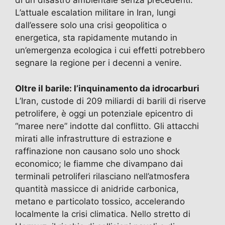
di un disastro ambientale senza precedenti.
o
o
m
p
di
L’attuale escalation militare in Iran, lungi
o
n
p
dall’essere solo una crisi geopolitica o
k
energetica, sta rapidamente mutando in
un’emergenza ecologica i cui effetti potrebbero
segnare la regione per i decenni a venire.
Oltre il barile: l’inquinamento da idrocarburi
L’Iran, custode di 209 miliardi di barili di riserve
petrolifere, è oggi un potenziale epicentro di
“maree nere” indotte dal conflitto. Gli attacchi
mirati alle infrastrutture di estrazione e
raffinazione non causano solo uno shock
economico; le fiamme che divampano dai
terminali petroliferi rilasciano nell’atmosfera
quantità massicce di anidride carbonica,
metano e particolato tossico, accelerando
localmente la crisi climatica. Nello stretto di