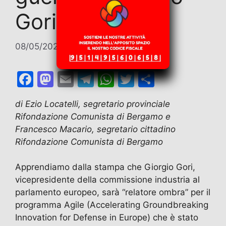
Gori
08/05/2026
di
Contributi
F
M
E
T
W
T
C
a
a
m
el
h
w
o
di Ezio Locatelli, segretario provinciale
c
st
ai
e
at
itt
n
Rifondazione Comunista di Bergamo e
e
o
l
gr
s
er
di
Francesco Macario, segretario cittadino
b
d
a
A
vi
Rifondazione Comunista di Bergamo
o
o
m
p
di
Apprendiamo dalla stampa che Giorgio Gori,
o
n
p
vicepresidente della commissione industria al
k
parlamento europeo, sarà “relatore ombra” per il
programma Agile (Accelerating Groundbreaking
Innovation for Defense in Europe) che è stato