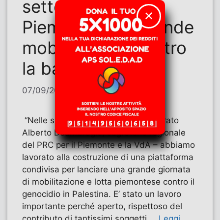
settembre in
✕
Piemonte una grande
mobilitazione contro
la barbarie
07/09/2025
di
Alberto Deambrogio
“Nelle scorse settimane – ha dichiarato
Alberto Deambrogio, segretario regionale
del PRC per il Piemonte e la VdA – abbiamo
lavorato alla costruzione di una piattaforma
condivisa per lanciare una grande giornata
di mobilitazione e lotta piemontese contro il
genocidio in Palestina. E’ stato un lavoro
importante perché aperto, rispettoso del
contributo di tantissimi soggetti …
Leggi