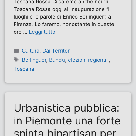
Toscana Rossa Ci saremo anche noi di
Toscana Rossa oggi all’inaugurazione “I
luoghi e le parole di Enrico Berlinguer”, a
Firenze. Lo faremo, nonostante in queste
ore …
Leggi tutto
Categorie
Cultura
,
Dai Territori
Tag
Berlinguer
,
Bundu
,
elezioni regionali
,
Toscana
Urbanistica pubblica:
in Piemonte una forte
spinta bipartisan per