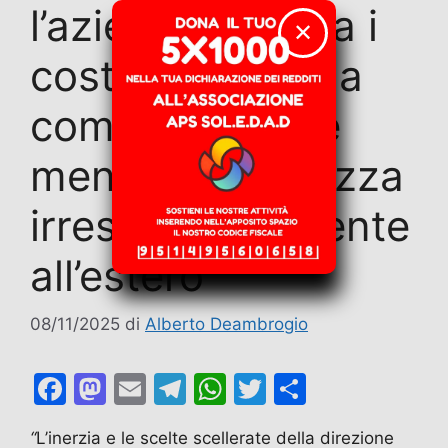
l’azienda scarica i
✕
costi sociali sulla
comunità locale
mentre delocalizza
irresponsabilmente
all’estero
08/11/2025
di
Alberto Deambrogio
F
M
E
T
W
T
C
a
a
m
el
h
w
o
“
L’inerzia e le scelte scellerate della direzione