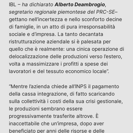
c
st
ai
e
at
itt
n
IBL –
ha dichiarato
Alberto Deambrogio
,
e
o
l
gr
s
er
di
segretario regionale piemontese del PRC-SE
–
b
d
a
A
vi
gettano nell’incertezza e nello sconforto decine
di famiglie, in un atto di pura irresponsabilità
o
o
m
p
di
sociale e d’impresa. La tanto decantata
o
n
p
ristrutturazione aziendale si è palesata per
k
quello che è realmente: una cinica operazione di
delocalizzazione delle produzioni verso l’estero,
volta a massimizzare i profitti a spese dei
lavoratori e del tessuto economico locale”.
“Mentre l’azienda chiede all’INPS il pagamento
della cassa integrazione, di fatto scaricando
sulla collettività i costi della sua crisi gestionale,
le produzioni sembrano essere
progressivamente trasferite altrove. È
inaccettabile che un’impresa, dopo aver
beneficiato per anni delle risorse e delle