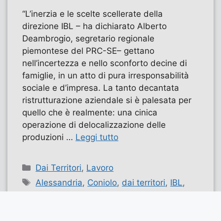
“L’inerzia e le scelte scellerate della
direzione IBL – ha dichiarato Alberto
Deambrogio, segretario regionale
piemontese del PRC-SE– gettano
nell’incertezza e nello sconforto decine di
famiglie, in un atto di pura irresponsabilità
sociale e d’impresa. La tanto decantata
ristrutturazione aziendale si è palesata per
quello che è realmente: una cinica
operazione di delocalizzazione delle
produzioni …
Leggi tutto
Categorie
Dai Territori
,
Lavoro
Tag
Alessandria
,
Coniolo
,
dai territori
,
IBL
,
lavoro
,
piemonte