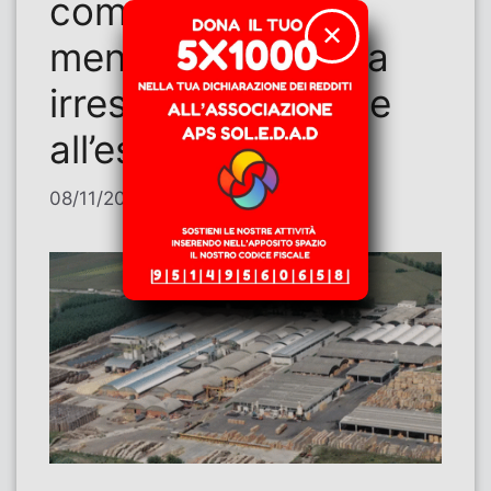
comunità locale
✕
mentre delocalizza
irresponsabilmente
all’estero
08/11/2025
di
Alberto Deambrogio