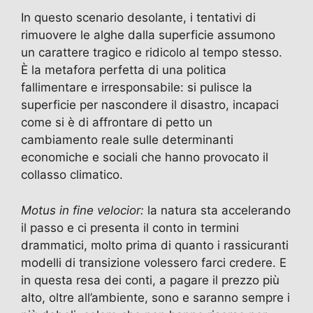
o
o
m
p
di
In questo scenario desolante, i tentativi di
o
n
p
rimuovere le alghe dalla superficie assumono
k
un carattere tragico e ridicolo al tempo stesso.
È la metafora perfetta di una politica
fallimentare e irresponsabile: si pulisce la
superficie per nascondere il disastro, incapaci
come si è di affrontare di petto un
cambiamento reale sulle determinanti
economiche e sociali che hanno provocato il
collasso climatico.
Motus in fine velocior:
la natura sta accelerando
il passo e ci presenta il conto in termini
drammatici, molto prima di quanto i rassicuranti
modelli di transizione volessero farci credere. E
in questa resa dei conti, a pagare il prezzo più
alto, oltre all’ambiente, sono e saranno sempre i