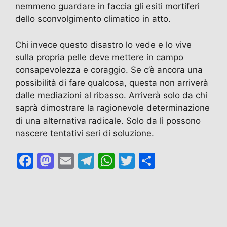
nemmeno guardare in faccia gli esiti mortiferi
dello sconvolgimento climatico in atto.
Chi invece questo disastro lo vede e lo vive
sulla propria pelle deve mettere in campo
consapevolezza e coraggio. Se c’è ancora una
possibilità di fare qualcosa, questa non arriverà
dalle mediazioni al ribasso. Arriverà solo da chi
saprà dimostrare la ragionevole determinazione
di una alternativa radicale. Solo da lì possono
nascere tentativi seri di soluzione.
F
M
E
T
W
T
C
a
a
m
el
h
w
o
c
st
ai
e
at
itt
n
e
o
l
gr
s
er
di
b
d
a
A
vi