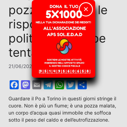
pozza malata e le
✕
risposte che la
politica dovrebbe
tentare di dare
21/06/2026
di
Alberto Deambrogio
F
M
E
T
W
T
C
a
a
m
el
h
w
o
Guardare il Po a Torino in questi giorni stringe il
c
st
ai
e
at
itt
n
cuore. Non è più un fiume; è una pozza malata,
e
o
l
gr
s
er
di
un corpo d’acqua quasi immobile che soffoca
b
d
a
A
vi
sotto il peso del caldo e dell’eutrofizzazione.