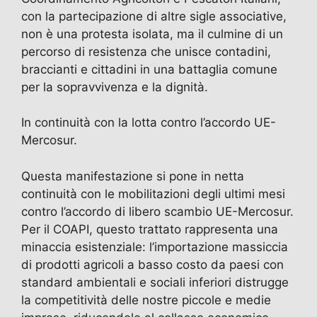
o
o
m
p
di
con la partecipazione di altre sigle associative,
o
n
p
non è una protesta isolata, ma il culmine di un
k
percorso di resistenza che unisce contadini,
braccianti e cittadini in una battaglia comune
per la sopravvivenza e la dignità.
In continuità con la lotta contro l’accordo UE-
Mercosur.
Questa manifestazione si pone in netta
continuità con le mobilitazioni degli ultimi mesi
contro l’accordo di libero scambio UE-Mercosur.
Per il COAPI, questo trattato rappresenta una
minaccia esistenziale: l’importazione massiccia
di prodotti agricoli a basso costo da paesi con
standard ambientali e sociali inferiori distrugge
la competitività delle nostre piccole e medie