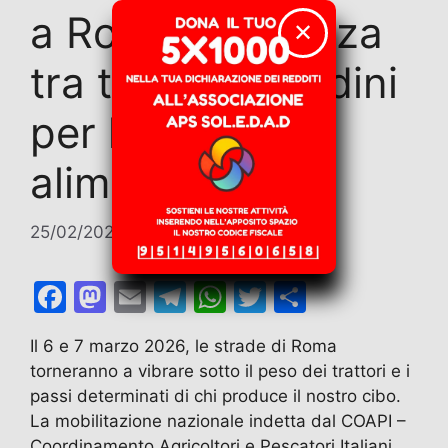
a Roma: l’alleanza
✕
tra terra e cittadini
per la sovranità
alimentare
25/02/2026
di
Roberto Cabrino
F
M
E
T
W
T
C
a
a
m
el
h
w
o
Il 6 e 7 marzo 2026, le strade di Roma
c
st
ai
e
at
itt
n
torneranno a vibrare sotto il peso dei trattori e i
e
o
l
gr
s
er
di
passi determinati di chi produce il nostro cibo.
b
d
a
A
vi
La mobilitazione nazionale indetta dal COAPI –
Coordinamento Agricoltori e Pescatori Italiani,