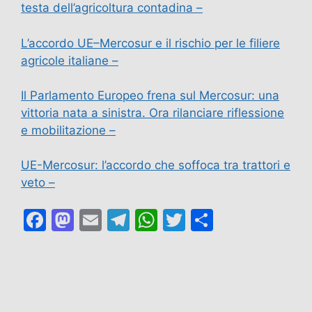
testa dell’agricoltura contadina –
L’accordo UE–Mercosur e il rischio per le filiere
agricole italiane –
Il Parlamento Europeo frena sul Mercosur: una
vittoria nata a sinistra. Ora rilanciare riflessione
e mobilitazione –
UE-Mercosur: l’accordo che soffoca tra trattori e
veto –
F
M
E
T
W
T
C
a
a
m
el
h
w
o
c
st
ai
e
at
itt
n
e
o
l
gr
s
er
di
b
d
a
A
vi