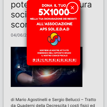
potere e architettura
✕
sociale: un esito
scontato?
04/06/2026
di
Contributi
di Mario Agostinelli e Sergio Bellucci – Tratto
da Quaderni della Decrescita I costi fisici ed