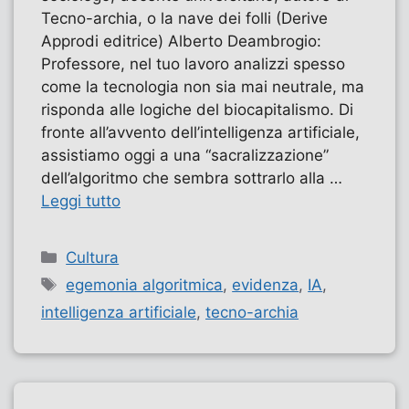
Tecno-archia, o la nave dei folli (Derive
Approdi editrice) Alberto Deambrogio:
Professore, nel tuo lavoro analizzi spesso
come la tecnologia non sia mai neutrale, ma
risponda alle logiche del biocapitalismo. Di
fronte all’avvento dell’intelligenza artificiale,
assistiamo oggi a una “sacralizzazione”
dell’algoritmo che sembra sottrarlo alla …
Leggi tutto
Categorie
Cultura
Tag
egemonia algoritmica
,
evidenza
,
IA
,
intelligenza artificiale
,
tecno-archia