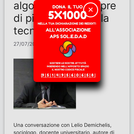
algoritmi, ma sempre
✕
di più il potere della
tecno-archia
27/07/2026
di
Alberto Deambrogio
Una conversazione con Lelio Demichelis,
sociologo, docente universitario, autore di