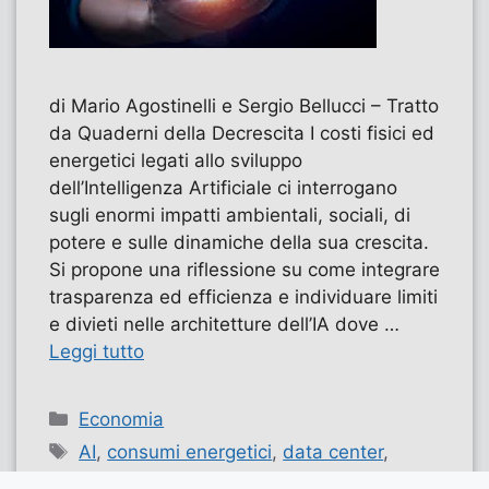
di Mario Agostinelli e Sergio Bellucci – Tratto
da Quaderni della Decrescita I costi fisici ed
energetici legati allo sviluppo
dell’Intelligenza Artificiale ci interrogano
sugli enormi impatti ambientali, sociali, di
potere e sulle dinamiche della sua crescita.
Si propone una riflessione su come integrare
trasparenza ed efficienza e individuare limiti
e divieti nelle architetture dell’IA dove …
Leggi tutto
Categorie
Economia
Tag
AI
,
consumi energetici
,
data center
,
evidenza
,
intelligenza artificiale