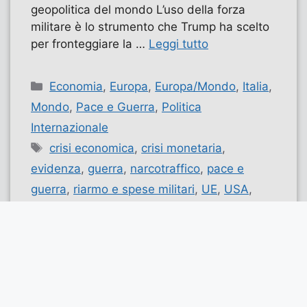
geopolitica del mondo L’uso della forza
militare è lo strumento che Trump ha scelto
per fronteggiare la …
Leggi tutto
Categorie
Economia
,
Europa
,
Europa/Mondo
,
Italia
,
Mondo
,
Pace e Guerra
,
Politica
Internazionale
Tag
crisi economica
,
crisi monetaria
,
evidenza
,
guerra
,
narcotraffico
,
pace e
guerra
,
riarmo e spese militari
,
UE
,
USA
,
venezuela
,
Volpi