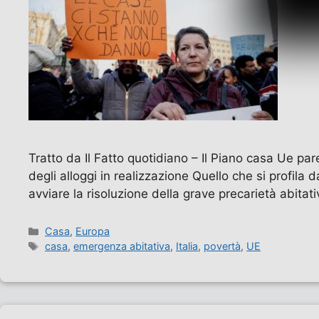
Tratto da Il Fatto quotidiano – Il Piano casa Ue par
degli alloggi in realizzazione Quello che si prof
avviare la risoluzione della grave precarietà abitat
Categorie
Casa
,
Europa
Tag
casa
,
emergenza abitativa
,
Italia
,
povertà
,
UE