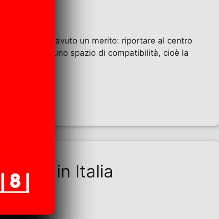
 pubblica” ha avuto un merito: riportare al centro
e operano in uno spazio di compatibilità, cioè la
tativa in Italia