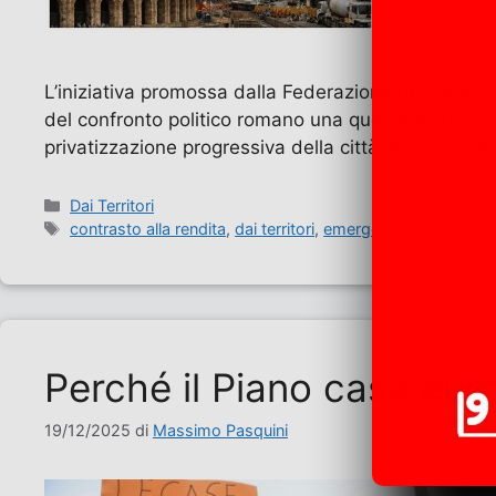
L’iniziativa promossa dalla Federazione di Roma, Ca
del confronto politico romano una questione decisi
privatizzazione progressiva della città, la subordi
Categorie
Dai Territori
Tag
contrasto alla rendita
,
dai territori
,
emergenza abitativa
,
P
Perché il Piano casa europ
19/12/2025
di
Massimo Pasquini