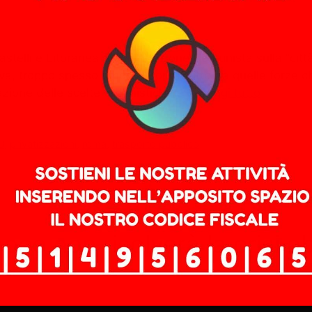
stelli e Litoranea di Rifondazione Comunista sulla “città
va, troppo spesso rimossa soprattutto da quelle forze ch
nazione delle scelte urbanistiche e …
Leggi tutto
D
,
privatizzazioni
,
roma
,
trasporto pubblico
eo non risolverà la crisi abi