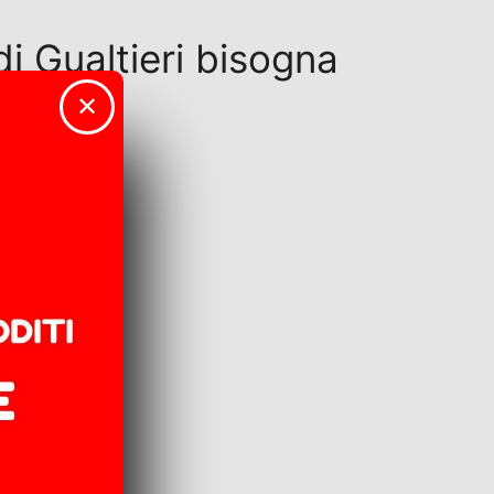
di Gualtieri bisogna
✕