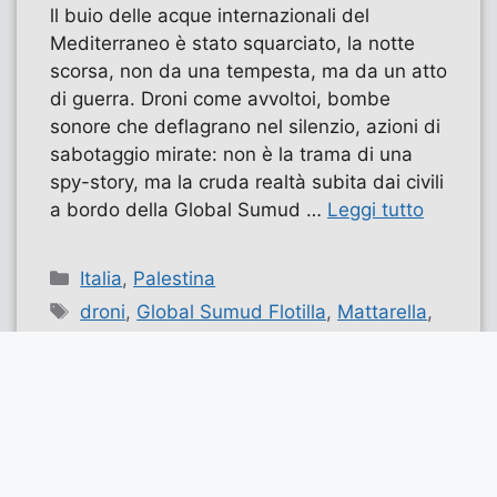
ll buio delle acque internazionali del
Mediterraneo è stato squarciato, la notte
scorsa, non da una tempesta, ma da un atto
di guerra. Droni come avvoltoi, bombe
sonore che deflagrano nel silenzio, azioni di
sabotaggio mirate: non è la trama di una
spy-story, ma la cruda realtà subita dai civili
a bordo della Global Sumud …
Leggi tutto
Categorie
Italia
,
Palestina
Tag
droni
,
Global Sumud Flotilla
,
Mattarella
,
palestina