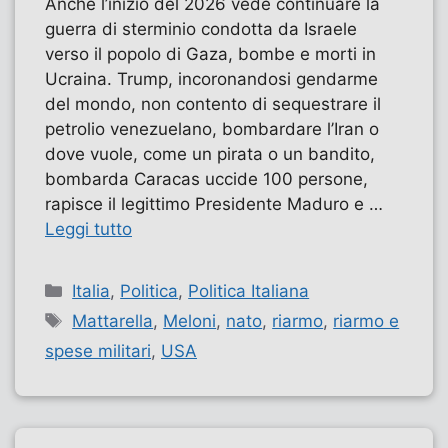
Anche l’inizio del 2026 vede continuare la
guerra di sterminio condotta da Israele
verso il popolo di Gaza, bombe e morti in
Ucraina. Trump, incoronandosi gendarme
del mondo, non contento di sequestrare il
petrolio venezuelano, bombardare l’Iran o
dove vuole, come un pirata o un bandito,
bombarda Caracas uccide 100 persone,
rapisce il legittimo Presidente Maduro e …
Leggi tutto
Categorie
Italia
,
Politica
,
Politica Italiana
Tag
Mattarella
,
Meloni
,
nato
,
riarmo
,
riarmo e
spese militari
,
USA