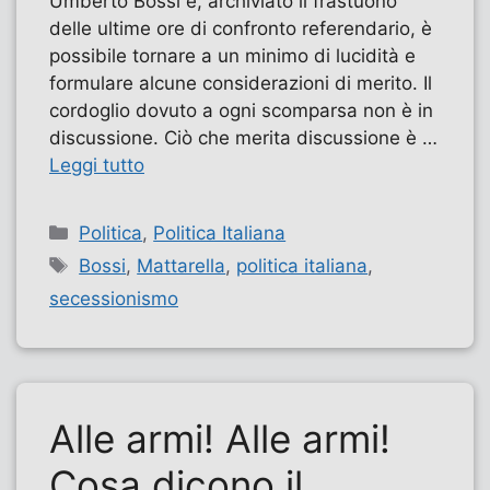
Umberto Bossi e, archiviato il frastuono
delle ultime ore di confronto referendario, è
possibile tornare a un minimo di lucidità e
formulare alcune considerazioni di merito. Il
cordoglio dovuto a ogni scomparsa non è in
discussione. Ciò che merita discussione è …
Leggi tutto
Categorie
Politica
,
Politica Italiana
Tag
Bossi
,
Mattarella
,
politica italiana
,
secessionismo
Alle armi! Alle armi!
Cosa dicono il