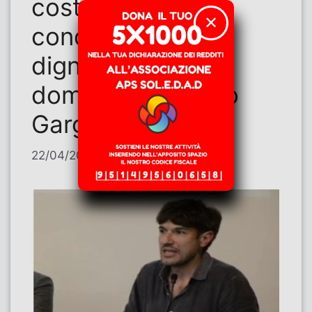
costruzione di
✕
condizioni di vita
dignitose – Tre
domande a Enrico
Gargiulo
22/04/2026
di
Contributi