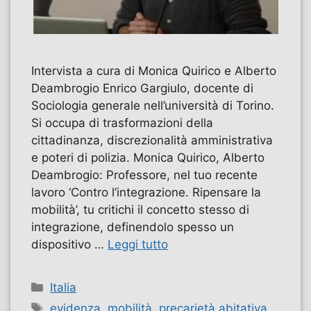
Intervista a cura di Monica Quirico e Alberto
Deambrogio Enrico Gargiulo, docente di
Sociologia generale nell’università di Torino.
Si occupa di trasformazioni della
cittadinanza, discrezionalità amministrativa
e poteri di polizia. Monica Quirico, Alberto
Deambrogio: Professore, nel tuo recente
lavoro ‘Contro l’integrazione. Ripensare la
mobilità’, tu critichi il concetto stesso di
integrazione, definendolo spesso un
dispositivo …
Leggi tutto
Categorie
Italia
Tag
evidenza
,
mobilità
,
precarietà abitativa
,