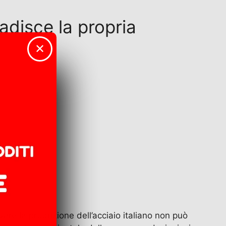
adisce la propria
✕
re la produzione dell’acciaio italiano non può