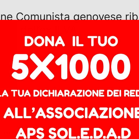
ione Comunista genovese rib
no” dell’ex ILVA
te a quanto affermato sia da Bucci che da Salis, salva