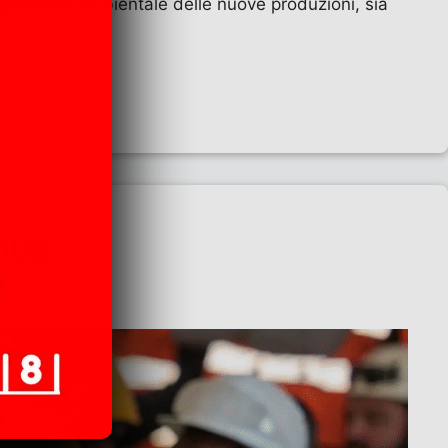
patibilità ambientale delle nuove produzioni, sia
o
inua