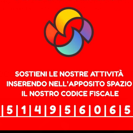
enga conto sia delle bonifiche necessarie, sia della com
mportazione, loro costo compreso: tutte cose …
Leggi tutt
ece la crisi industriale cont