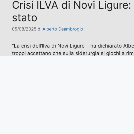
Crisi ILVA di Novi Ligure
stato
05/08/2025
di
Alberto Deambrogio
“La crisi dell’Ilva di Novi Ligure – ha dichiarato 
troppi accettano che sulla siderurgia si giochi a rim
italiano che su questo versante sta …
Leggi tutto
Categorie
Ambiente
,
Dai Territori
,
Economia
Tag
ambiente
,
economia
,
ILVA
,
piemonte
,
politiche industriali
Pagina
Pagina
←
Precedente
1
2