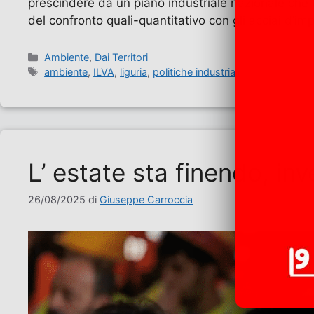
prescindere da un piano industriale nazionale che t
del confronto quali-quantitativo con gli acciai d’i
Categorie
Ambiente
,
Dai Territori
Tag
ambiente
,
ILVA
,
liguria
,
politiche industriali
L’ estate sta finendo, inv
26/08/2025
di
Giuseppe Carroccia