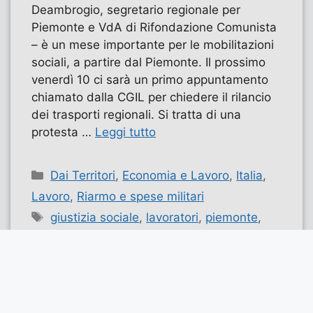
Deambrogio, segretario regionale per
Piemonte e VdA di Rifondazione Comunista
– è un mese importante per le mobilitazioni
sociali, a partire dal Piemonte. Il prossimo
venerdì 10 ci sarà un primo appuntamento
chiamato dalla CGIL per chiedere il rilancio
dei trasporti regionali. Si tratta di una
protesta …
Leggi tutto
Categorie
Dai Territori
,
Economia e Lavoro
,
Italia
,
Lavoro
,
Riarmo e spese militari
Tag
giustizia sociale
,
lavoratori
,
piemonte
,
regione
,
sindacato
,
spese militari
,
trasporti