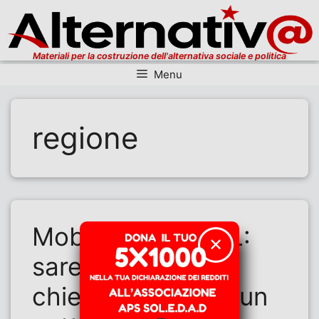
Materiali per la costruzione dell'alternativa sociale e politica
Menu
Vai al contenuto
regione
Mobilitazioni CGIL:
✕
saremo in piazza
chiedendo a tutti un