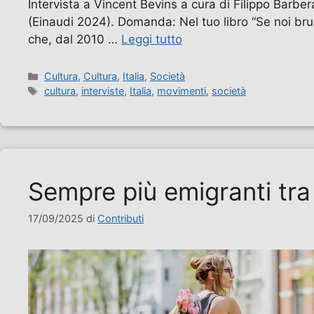
Intervista a Vincent Bevins a cura di Filippo Barber
(Einaudi 2024). Domanda: Nel tuo libro “Se noi bruci
che, dal 2010 …
Leggi tutto
Categorie
Cultura
,
Cultura
,
Italia
,
Società
Tag
cultura
,
interviste
,
Italia
,
movimenti
,
società
Sempre più emigranti tra i
17/09/2025
di
Contributi