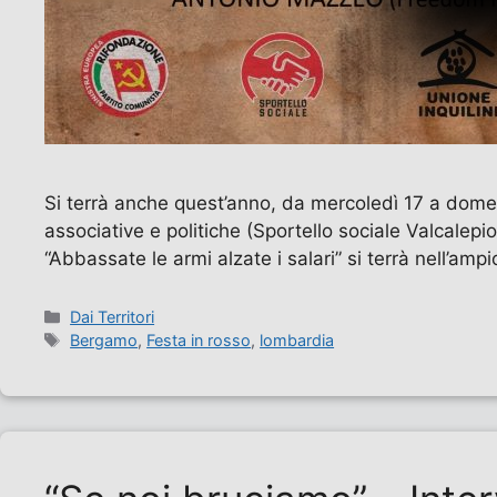
Si terrà anche quest’anno, da mercoledì 17 a domen
associative e politiche (Sportello sociale Valcalepio
“Abbassate le armi alzate i salari” si terrà nell’am
Categorie
Dai Territori
Tag
Bergamo
,
Festa in rosso
,
lombardia