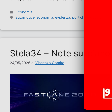
Categorie
Economia
Tag
automotive
,
economia
,
evidenza
,
politiche industriali
Stela34 – Note sul piano
24/05/2026
di
Vincenzo Comito