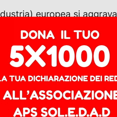
’industria) europea si aggrav
i per l’Europa, quello dello sbarco massiccio nel contine
ture elettriche ed ibride ai pannelli solari, dalle batter
mercati …
Leggi tutto