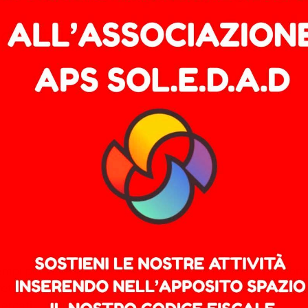
’industria) europea si aggrav
i per l’Europa, quello dello sbarco massiccio nel contine
ture elettriche ed ibride ai pannelli solari, dalle batter
mercati …
Leggi tutto