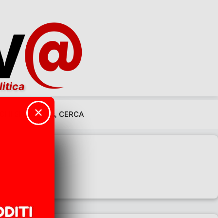
litica
✕
CHI SIAMO
CERCA