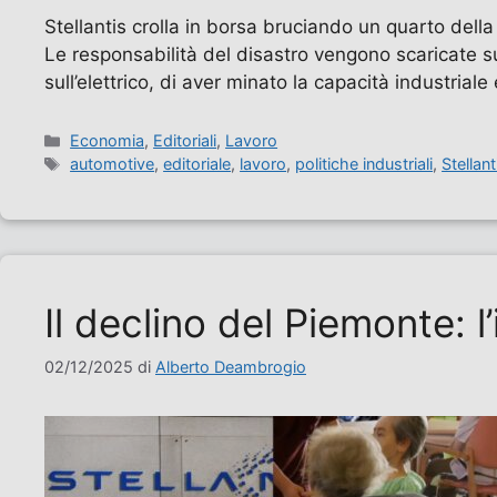
Stellantis crolla in borsa bruciando un quarto della
Le responsabilità del disastro vengono scaricate s
sull’elettrico, di aver minato la capacità industrial
Categorie
Economia
,
Editoriali
,
Lavoro
Tag
automotive
,
editoriale
,
lavoro
,
politiche industriali
,
Stellant
Il declino del Piemonte: l
02/12/2025
di
Alberto Deambrogio