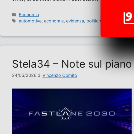
Categorie
Economia
Tag
automotive
,
economia
,
evidenza
,
politiche industriali
Stela34 – Note sul piano
24/05/2026
di
Vincenzo Comito