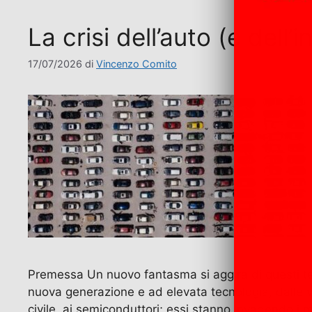
La crisi dell’auto (e dell
17/07/2026
di
Vincenzo Comito
Premessa Un nuovo fantasma si aggira di questi temp
nuova generazione e ad elevata tecnologia, dalle vet
civile, ai semiconduttori; essi stanno invadendo i 