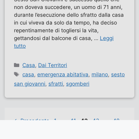
non doveva succedere, un uomo di 71 anni,
durante l’esecuzione dello sfratto dalla casa
in cui viveva da solo da tempo, ha deciso
repentinamente di togliersi la vita,
gettandosi dal balcone di casa, …
Leggi
tutto
Categorie
Casa
,
Dai Territori
Tag
casa
,
emergenza abitativa
,
milano
,
sesto
san giovanni
,
sfratti
,
sgomberi
Pagina
Pagina
Pagina
Pagina
Pagina
←
Precedente
1
…
41
42
43
…
48
Successivo
→