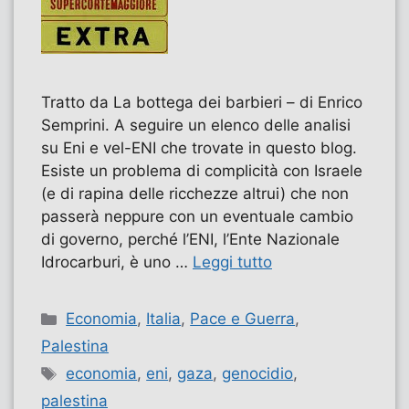
Tratto da La bottega dei barbieri – di Enrico
Semprini. A seguire un elenco delle analisi
su Eni e vel-ENI che trovate in questo blog.
Esiste un problema di complicità con Israele
(e di rapina delle ricchezze altrui) che non
passerà neppure con un eventuale cambio
di governo, perché l’ENI, l’Ente Nazionale
Idrocarburi, è uno …
Leggi tutto
Categorie
Economia
,
Italia
,
Pace e Guerra
,
Palestina
Tag
economia
,
eni
,
gaza
,
genocidio
,
palestina