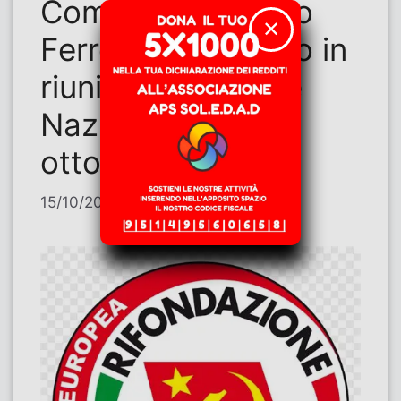
Comunista – Paolo
✕
Ferrero: intervento in
riunione Direzione
Nazionale del 9
ottobre 2025
15/10/2025
di
Paolo Ferrero