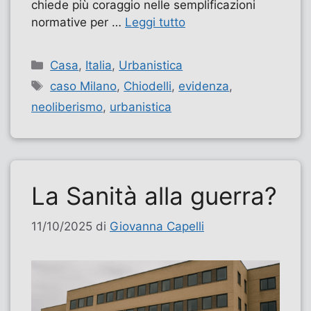
chiede più coraggio nelle semplificazioni
normative per …
Leggi tutto
Categorie
Casa
,
Italia
,
Urbanistica
Tag
caso Milano
,
Chiodelli
,
evidenza
,
neoliberismo
,
urbanistica
La Sanità alla guerra?
11/10/2025
di
Giovanna Capelli