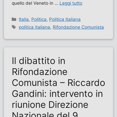
quello del Veneto in …
Leggi tutto
Categorie
Italia
,
Politica
,
Politica Italiana
Tag
politica italiana
,
Rifondazione Comunista
Il dibattito in
Rifondazione
Comunista – Riccardo
Gandini: intervento in
riunione Direzione
Nazionale del 9