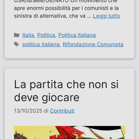
USA/Israele/UE/NATO Un movimento che
apre enormi possibilità per i comunisti e la
sinistra di alternativa, che va …
Leggi tutto
Categorie
Italia
,
Politica
,
Politica Italiana
Tag
politica italiana
,
Rifondazione Comunista
La partita che non si
deve giocare
13/10/2025
di
Contributi