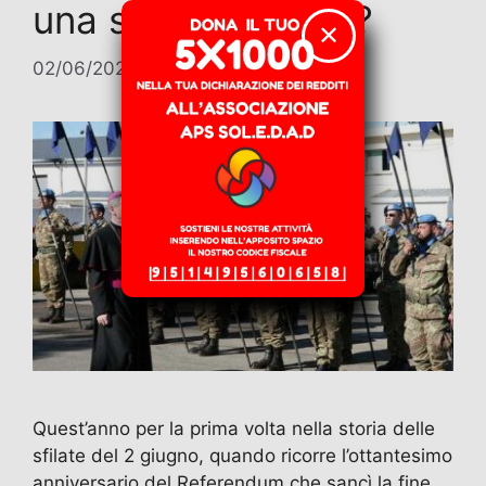
una sfilata armata?
✕
02/06/2026
di
Loredana Fraleone
Quest’anno per la prima volta nella storia delle
sfilate del 2 giugno, quando ricorre l’ottantesimo
anniversario del Referendum che sancì la fine