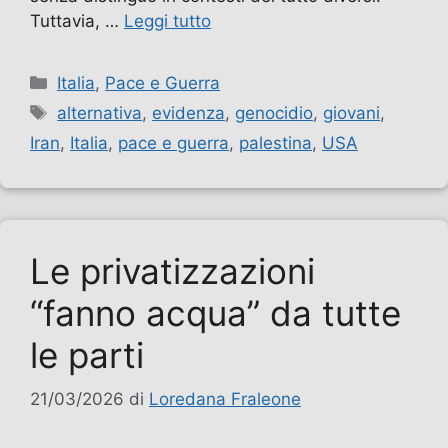
Tuttavia, …
Leggi tutto
Categorie
Italia
,
Pace e Guerra
Tag
alternativa
,
evidenza
,
genocidio
,
giovani
,
Iran
,
Italia
,
pace e guerra
,
palestina
,
USA
Le privatizzazioni
“fanno acqua” da tutte
le parti
21/03/2026
di
Loredana Fraleone