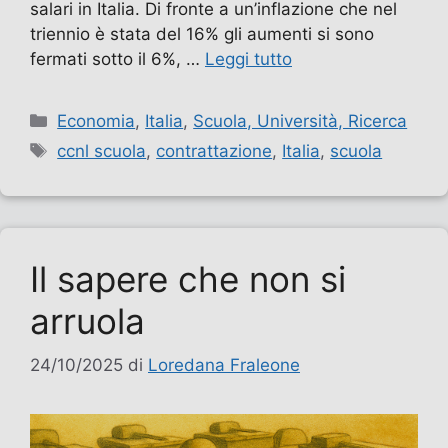
salari in Italia. Di fronte a un’inflazione che nel
triennio è stata del 16% gli aumenti si sono
fermati sotto il 6%, …
Leggi tutto
Categorie
Economia
,
Italia
,
Scuola, Università, Ricerca
Tag
ccnl scuola
,
contrattazione
,
Italia
,
scuola
Il sapere che non si
arruola
24/10/2025
di
Loredana Fraleone