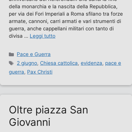
della monarchia e la nascita della Repubblica,
per via dei Fori Imperiali a Roma sfilano tra forze
armate, cannoni, carri armati e vari strumenti di
guerra, anche cappellani militari con tanto di
divisa …
Leggi tutto
Categorie
Pace e Guerra
Tag
2 giugno
,
Chiesa cattolica
,
evidenza
,
pace e
guerra
,
Pax Christi
Oltre piazza San
Giovanni