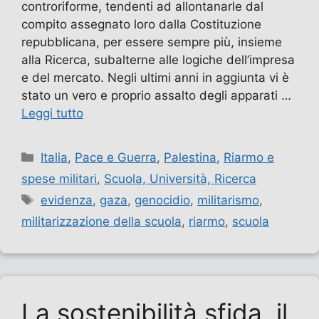
controriforme, tendenti ad allontanarle dal
compito assegnato loro dalla Costituzione
repubblicana, per essere sempre più, insieme
alla Ricerca, subalterne alle logiche dell’impresa
e del mercato. Negli ultimi anni in aggiunta vi è
stato un vero e proprio assalto degli apparati …
Leggi tutto
Categorie
Italia
,
Pace e Guerra
,
Palestina
,
Riarmo e
spese militari
,
Scuola, Università, Ricerca
Tag
evidenza
,
gaza
,
genocidio
,
militarismo
,
militarizzazione della scuola
,
riarmo
,
scuola
La sostenibilità sfida il