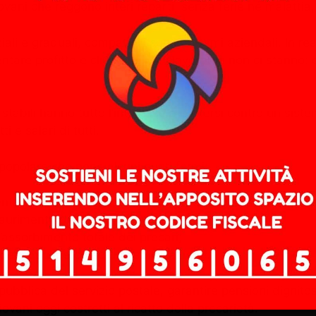
vani che reggono interi reparti, senza ferie né malattia,
iali e graduali, compatibili con i dettami aziendali. In 
are profitto e clientele. Ma i lavoratori non ci stanno: 
i stabili hanno tutto l’interesse a battersi contro un si
 e salari di tutti.
 popolare che pone alcuni punti fermi:
tri di recapito e sportelleria, con turn over al 100%;
esaurimento delle graduatorie esistenti;
l’assorbimento totale dei precari;
dente sul percorso di stabilizzazione.
 pubblica del servizio postale, garantire pensioni dignito
ovani oggi costretti al ricatto della precarietà.