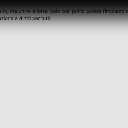
alto, ma unire le lotte. Solo così potrà cadere l’impianto
one e diritti per tutti.