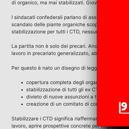
di organico, ma mai stabilizzati. Giovani e meno gio
I sindacati confederali parlano di assorbimenti parz
scandalo delle piante organiche scoperte per aliment
stabilizzazione per tutti i CTD, nessuno escluso.
La partita non è solo dei precari. Anche i lavorator
lavoro in precariato generalizzato, abbassando diritti
Per questo è nato un disegno di legge di iniziativa
copertura completa degli organici in CMP, cen
stabilizzazione di tutti gli ex CTD tramite l’
divieto di nuove assunzioni a termine fino al
creazione di un comitato di controllo indipen
Stabilizzare i CTD significa riaffermare la funzione
lavoro, aprire prospettive concrete per migliaia di gi