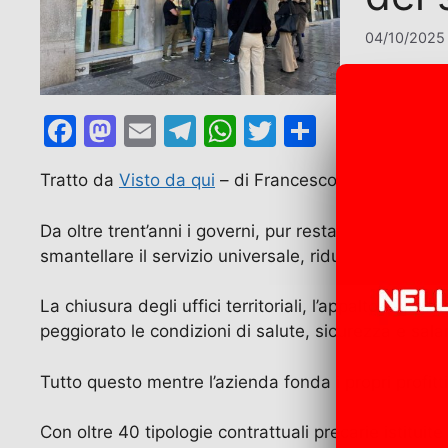
04/10/2025
F
M
E
T
W
T
C
a
a
m
el
h
w
o
Tratto da
Visto da qui
– di Francesco Sciarra
c
st
ai
e
at
itt
n
e
o
l
gr
s
er
di
Da oltre trent’anni i governi, pur restando azionist
b
d
a
A
vi
smantellare il servizio universale, ridurre il costo d
o
o
m
p
di
La chiusura degli uffici territoriali, l’appalto delle
o
n
p
peggiorato le condizioni di salute, sicurezza e salar
k
Tutto questo mentre l’azienda fonda i propri profit
Con oltre 40 tipologie contrattuali precarie istituite