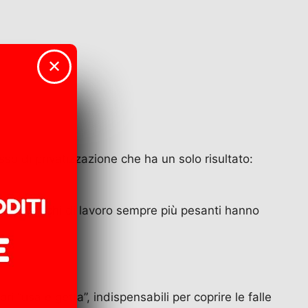
✕
sso di privatizzazione che ha un solo risultato:
nali e i carichi di lavoro sempre più pesanti hanno
ri “usa e getta”, indispensabili per coprire le falle