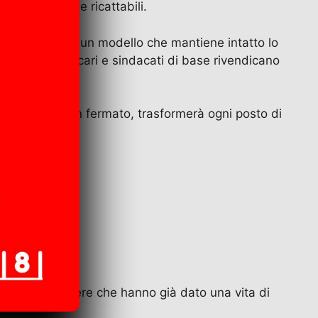
 continuamente ricattabili.
realtà difendono un modello che mantiene intatto lo
comitati di precari e sindacati di base rivendicano
stema che, se non fermato, trasformerà ogni posto di
se ai portalettere che hanno già dato una vita di