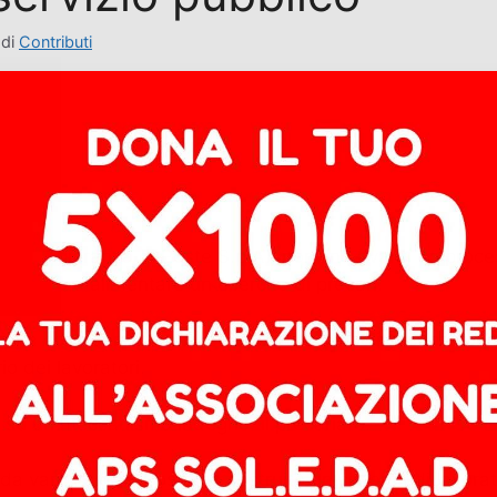
di
Contributi
i di maggioranza di Poste S.p.A., portano avanti un proce
el lavoro e alimentare un esercito di precari.
 attività considerate “non remunerative”, i tagli occupazio
io dei lavoratori.
ti su un meccanismo indegno: il precariato.
 da vari governi, Poste ha costruito un sistema di lavorato