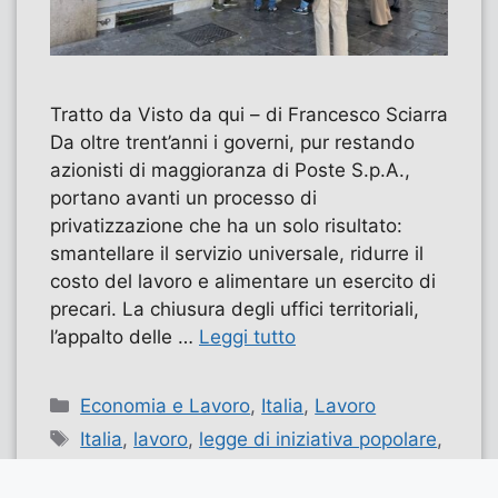
Tratto da Visto da qui – di Francesco Sciarra
Da oltre trent’anni i governi, pur restando
azionisti di maggioranza di Poste S.p.A.,
portano avanti un processo di
privatizzazione che ha un solo risultato:
smantellare il servizio universale, ridurre il
costo del lavoro e alimentare un esercito di
precari. La chiusura degli uffici territoriali,
l’appalto delle …
Leggi tutto
Categorie
Economia e Lavoro
,
Italia
,
Lavoro
Tag
Italia
,
lavoro
,
legge di iniziativa popolare
,
lip
,
poste italiane
,
precarietà