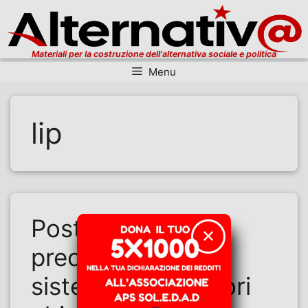
Materiali per la costruzione dell'alternativa sociale e politica
Menu
Vai al contenuto
lip
Poste italiane: il
✕
precariato come
sistema. I lavoratori