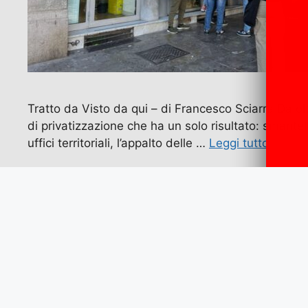
Tratto da Visto da qui – di Francesco Sciarra Da ol
di privatizzazione che ha un solo risultato: smantell
uffici territoriali, l’appalto delle …
Leggi tutto
Categorie
Economia e Lavoro
,
Italia
,
Lavoro
Tag
Italia
,
lavoro
,
legge di iniziativa popolare
,
lip
,
poste italian