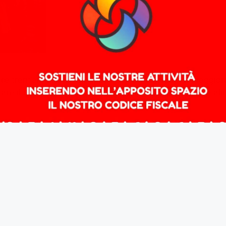
tre trent’anni i governi, pur restando azionisti di maggi
are il servizio universale, ridurre il costo del lavoro e a
e
,
precarietà