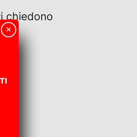
ri chiedono
✕