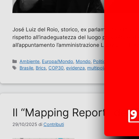
José Luiz del Roio, storico, ex parlamentare PRC-
rispetto all’inadeguatezza del luogo prescelto e al 
all’appuntamento l’amministrazione Lula? Josè Lui
Categorie
Ambiente
,
Europa/Mondo
,
Mondo
,
Politica Internazionale
Tag
Brasile
,
Brics
,
COP30
,
evidenza
,
multipolarismo
,
politica 
Il “Mapping Report” dell’
29/10/2025
di
Contributi