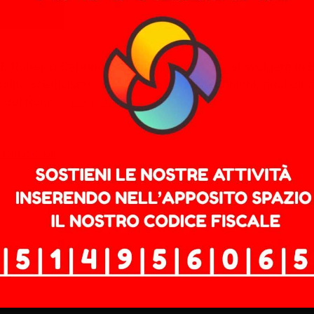
SE Roberto Cabrino: La prossima COP 30 si svolgerà in B
solito scetticismo che circonda queste riunioni, puoi dir
z del Roio: …
Leggi tutto
internazionale
ONU: milioni di vittime cong