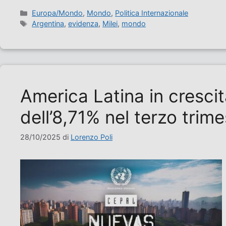
Categorie
Europa/Mondo
,
Mondo
,
Politica Internazionale
Tag
Argentina
,
evidenza
,
Milei
,
mondo
America Latina in cresc
dell’8,71% nel terzo trim
28/10/2025
di
Lorenzo Poli