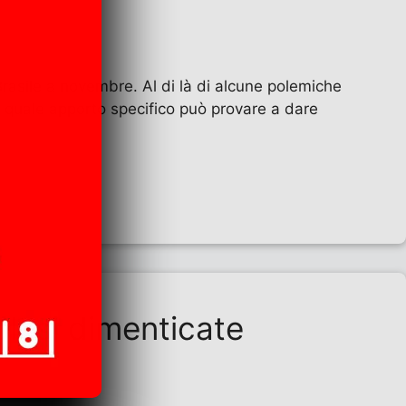
rasile a novembre. Al di là di alcune polemiche
ci quale apporto specifico può provare a dare
olesi dimenticate