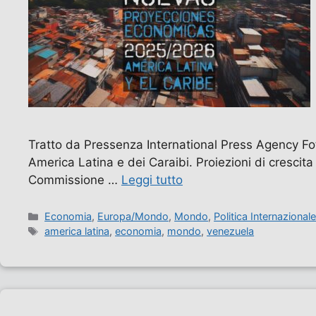
Tratto da Pressenza International Press Agency Fot
America Latina e dei Caraibi. Proiezioni di crescita
Commissione …
Leggi tutto
Categorie
Economia
,
Europa/Mondo
,
Mondo
,
Politica Internazional
Tag
america latina
,
economia
,
mondo
,
venezuela