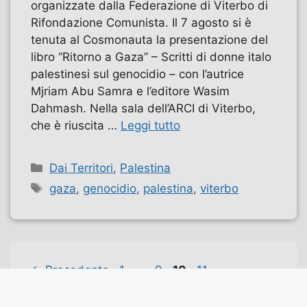
organizzate dalla Federazione di Viterbo di
Rifondazione Comunista. Il 7 agosto si è
tenuta al Cosmonauta la presentazione del
libro “Ritorno a Gaza” – Scritti di donne italo
palestinesi sul genocidio – con l’autrice
Mjriam Abu Samra e l’editore Wasim
Dahmash. Nella sala dell’ARCI di Viterbo,
che è riuscita …
Leggi tutto
Categorie
Dai Territori
,
Palestina
Tag
gaza
,
genocidio
,
palestina
,
viterbo
Pagina
Pagina
Pagina
Pagina
←
Precedente
1
…
9
10
11
Successivo
→