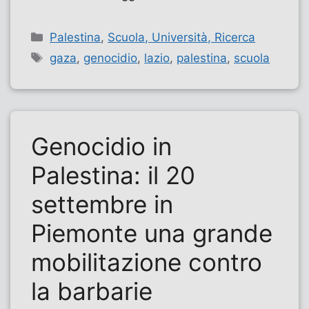
Categorie
Palestina
,
Scuola, Università, Ricerca
Tag
gaza
,
genocidio
,
lazio
,
palestina
,
scuola
Genocidio in
Palestina: il 20
settembre in
Piemonte una grande
mobilitazione contro
la barbarie