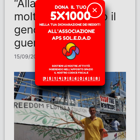
“Allargare la
✕
moltitudine contro il
genocidio e la
guerra”
15/09/2025
di
Contributi