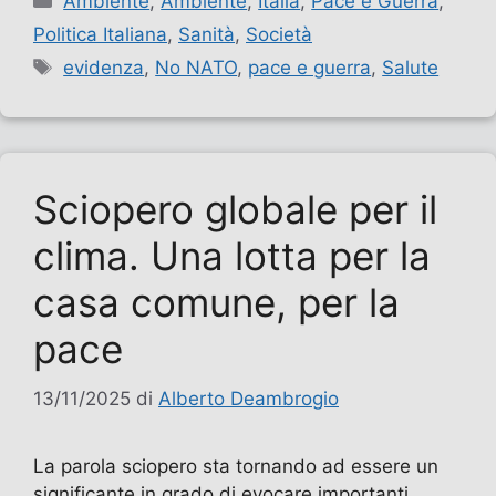
Ambiente
,
Ambiente
,
Italia
,
Pace e Guerra
,
Politica Italiana
,
Sanità
,
Società
Tag
evidenza
,
No NATO
,
pace e guerra
,
Salute
Sciopero globale per il
clima. Una lotta per la
casa comune, per la
pace
13/11/2025
di
Alberto Deambrogio
La parola sciopero sta tornando ad essere un
significante in grado di evocare importanti