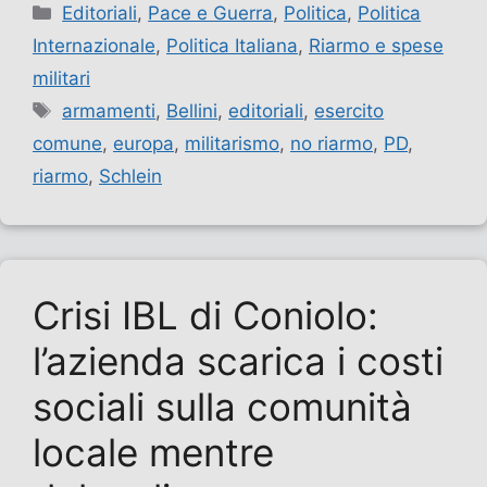
Categorie
Editoriali
,
Pace e Guerra
,
Politica
,
Politica
Internazionale
,
Politica Italiana
,
Riarmo e spese
militari
Tag
armamenti
,
Bellini
,
editoriali
,
esercito
comune
,
europa
,
militarismo
,
no riarmo
,
PD
,
riarmo
,
Schlein
Crisi IBL di Coniolo:
l’azienda scarica i costi
sociali sulla comunità
locale mentre