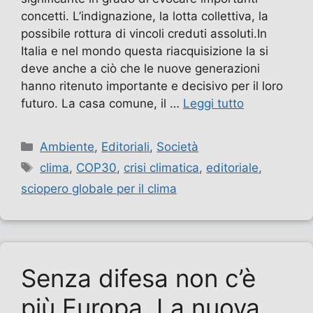
concetti. L’indignazione, la lotta collettiva, la
possibile rottura di vincoli creduti assoluti.In
Italia e nel mondo questa riacquisizione la si
deve anche a ciò che le nuove generazioni
hanno ritenuto importante e decisivo per il loro
futuro. La casa comune, il …
Leggi tutto
Categorie
Ambiente
,
Editoriali
,
Società
Tag
clima
,
COP30
,
crisi climatica
,
editoriale
,
sciopero globale per il clima
Senza difesa non c’è
più Europa. La nuova