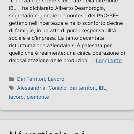
“L’inerzia e le scelte scellerate della direzione
IBL – ha dichiarato Alberto Deambrogio,
segretario regionale piemontese del PRC-SE–
gettano nell’incertezza e nello sconforto decine
di famiglie, in un atto di pura irresponsabilità
sociale e d’impresa. La tanto decantata
ristrutturazione aziendale si è palesata per
quello che è realmente: una cinica operazione di
delocalizzazione delle produzioni …
Leggi tutto
Categorie
Dai Territori
,
Lavoro
Tag
Alessandria
,
Coniolo
,
dai territori
,
IBL
,
lavoro
,
piemonte