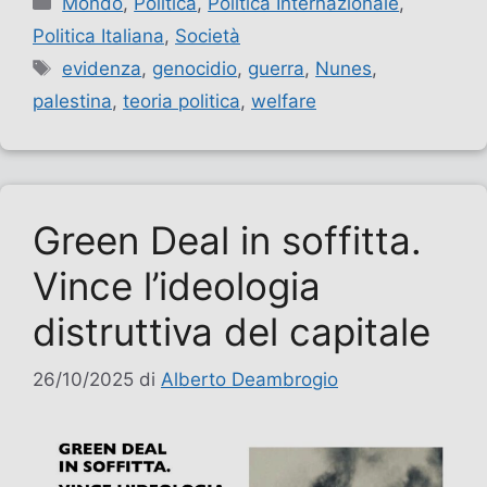
Mondo
,
Politica
,
Politica Internazionale
,
Politica Italiana
,
Società
Tag
evidenza
,
genocidio
,
guerra
,
Nunes
,
palestina
,
teoria politica
,
welfare
Green Deal in soffitta.
Vince l’ideologia
distruttiva del capitale
26/10/2025
di
Alberto Deambrogio