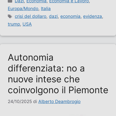
Dazi
,
Economia
,
Economia e Lavoro
,
Europa/Mondo
,
Italia
Tag
crisi del dollaro
,
dazi
,
economia
,
evidenza
,
trump
,
USA
Autonomia
differenziata: no a
nuove intese che
coinvolgono il Piemonte
24/10/2025
di
Alberto Deambrogio