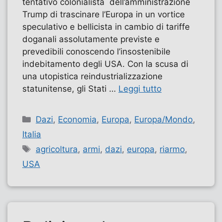
tentativo colonialista dell’amministrazione
Trump di trascinare l’Europa in un vortice
speculativo e bellicista in cambio di tariffe
doganali assolutamente previste e
prevedibili conoscendo l’insostenibile
indebitamento degli USA. Con la scusa di
una utopistica reindustrializzazione
statunitense, gli Stati …
Leggi tutto
Categorie
Dazi
,
Economia
,
Europa
,
Europa/Mondo
,
Italia
Tag
agricoltura
,
armi
,
dazi
,
europa
,
riarmo
,
USA