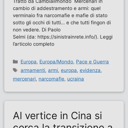
Tratto da Cambiailmondo Mercenari in
cambio di addestramento e armi: quel
verminaio fra narcomafie e mafie di stato
sotto gli occhi di tutti… e che tutti fingon di
non vedere. Di Paolo
Selmi (da: https://sinistrainrete.info/). Leggi
l’articolo completo
Categorie
Europa
,
Europa/Mondo
,
Pace e Guerra
Tag
armamenti
,
armi
,
europa
,
evidenza
,
mercenari
,
narcomafie
,
ucraina
Al vertice in Cina si
cerca la transizione a