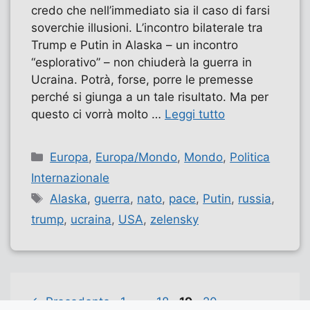
credo che nell’immediato sia il caso di farsi
soverchie illusioni. L’incontro bilaterale tra
Trump e Putin in Alaska – un incontro
“esplorativo” – non chiuderà la guerra in
Ucraina. Potrà, forse, porre le premesse
perché si giunga a un tale risultato. Ma per
questo ci vorrà molto …
Leggi tutto
Categorie
Europa
,
Europa/Mondo
,
Mondo
,
Politica
Internazionale
Tag
Alaska
,
guerra
,
nato
,
pace
,
Putin
,
russia
,
trump
,
ucraina
,
USA
,
zelensky
Pagina
Pagina
Pagina
Pagina
←
Precedente
1
…
18
19
20