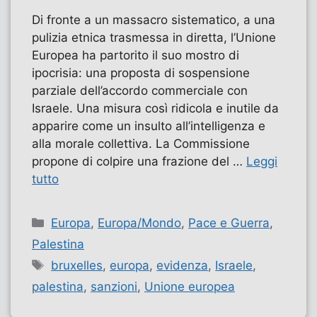
Di fronte a un massacro sistematico, a una
pulizia etnica trasmessa in diretta, l’Unione
Europea ha partorito il suo mostro di
ipocrisia: una proposta di sospensione
parziale dell’accordo commerciale con
Israele. Una misura così ridicola e inutile da
apparire come un insulto all’intelligenza e
alla morale collettiva. La Commissione
propone di colpire una frazione del …
Leggi
tutto
Categorie
Europa
,
Europa/Mondo
,
Pace e Guerra
,
Palestina
Tag
bruxelles
,
europa
,
evidenza
,
Israele
,
palestina
,
sanzioni
,
Unione europea